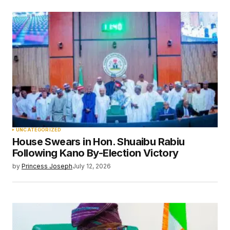
UNCATEGORIZED
House Swears in Hon. Shuaibu Rabiu
Following Kano By-Election Victory
by
Princess Joseph
July 12, 2026