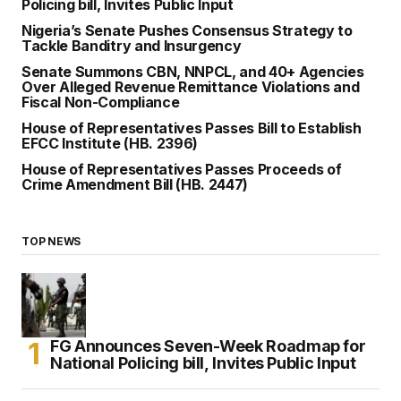
Policing bill, Invites Public Input
Nigeria’s Senate Pushes Consensus Strategy to
Tackle Banditry and Insurgency
Senate Summons CBN, NNPCL, and 40+ Agencies
Over Alleged Revenue Remittance Violations and
Fiscal Non-Compliance
House of Representatives Passes Bill to Establish
EFCC Institute (HB. 2396)
House of Representatives Passes Proceeds of
Crime Amendment Bill (HB. 2447)
TOP NEWS
FG Announces Seven-Week Roadmap for
National Policing bill, Invites Public Input