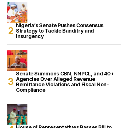
Nigeria’s Senate Pushes Consensus
Strategy to Tackle Banditry and
Insurgency
Senate Summons CBN, NNPCL, and 40+
Agencies Over Alleged Revenue
Remittance Violations and Fiscal Non-
Compliance
House of Representatives Passes Bill to