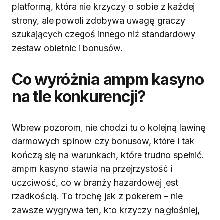
platformą, która nie krzyczy o sobie z każdej
strony, ale powoli zdobywa uwagę graczy
szukających czegoś innego niż standardowy
zestaw obietnic i bonusów.
Co wyróżnia ampm kasyno
na tle konkurencji?
Wbrew pozorom, nie chodzi tu o kolejną lawinę
darmowych spinów czy bonusów, które i tak
kończą się na warunkach, które trudno spełnić.
ampm kasyno stawia na przejrzystość i
uczciwość, co w branży hazardowej jest
rzadkością. To trochę jak z pokerem – nie
zawsze wygrywa ten, kto krzyczy najgłośniej,