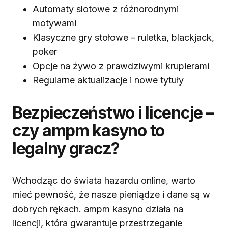
Automaty slotowe z różnorodnymi
motywami
Klasyczne gry stołowe – ruletka, blackjack,
poker
Opcje na żywo z prawdziwymi krupierami
Regularne aktualizacje i nowe tytuły
Bezpieczeństwo i licencje –
czy ampm kasyno to
legalny gracz?
Wchodząc do świata hazardu online, warto
mieć pewność, że nasze pieniądze i dane są w
dobrych rękach. ampm kasyno działa na
licencji, która gwarantuje przestrzeganie