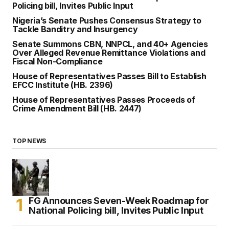
Policing bill, Invites Public Input
Nigeria’s Senate Pushes Consensus Strategy to
Tackle Banditry and Insurgency
Senate Summons CBN, NNPCL, and 40+ Agencies
Over Alleged Revenue Remittance Violations and
Fiscal Non-Compliance
House of Representatives Passes Bill to Establish
EFCC Institute (HB. 2396)
House of Representatives Passes Proceeds of
Crime Amendment Bill (HB. 2447)
TOP NEWS
FG Announces Seven-Week Roadmap for
National Policing bill, Invites Public Input