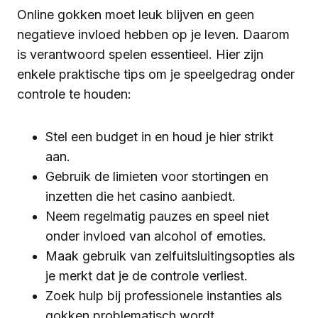
Online gokken moet leuk blijven en geen
negatieve invloed hebben op je leven. Daarom
is verantwoord spelen essentieel. Hier zijn
enkele praktische tips om je speelgedrag onder
controle te houden:
Stel een budget in en houd je hier strikt
aan.
Gebruik de limieten voor stortingen en
inzetten die het casino aanbiedt.
Neem regelmatig pauzes en speel niet
onder invloed van alcohol of emoties.
Maak gebruik van zelfuitsluitingsopties als
je merkt dat je de controle verliest.
Zoek hulp bij professionele instanties als
gokken problematisch wordt.