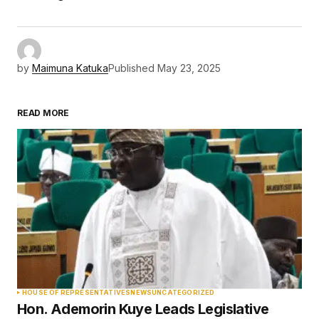
by
Maimuna Katuka
Published
May 23, 2025
READ MORE
HOUSE OF REPRESENTATIVES
NEWS
UNCATEGORIZED
Hon. Ademorin Kuye Leads Legislative