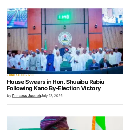
UNCATEGORIZED
House Swears in Hon. Shuaibu Rabiu
Following Kano By-Election Victory
by
Princess Joseph
July 12, 2026