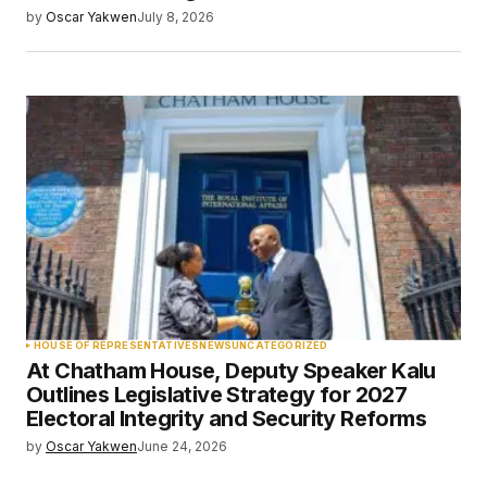
by
Oscar Yakwen
July 8, 2026
HOUSE OF REPRESENTATIVES
NEWS
UNCATEGORIZED
At Chatham House, Deputy Speaker Kalu
Outlines Legislative Strategy for 2027
Electoral Integrity and Security Reforms
by
Oscar Yakwen
June 24, 2026