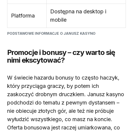
Dostępna na desktop i
Platforma
mobile
PODSTAWOWE INFORMACJE O JANUSZ KASYNO
Promocje i bonusy – czy warto się
nimi ekscytować?
W świecie hazardu bonusy to często haczyk,
który przyciąga graczy, by potem ich
zaskoczyć drobnym druczkiem. Janusz kasyno
podchodzi do tematu z pewnym dystansem –
nie obiecuje złotych gór, ale też nie próbuje
wyłudzić wszystkiego, co masz na koncie.
Oferta bonusowa jest raczej umiarkowana, co