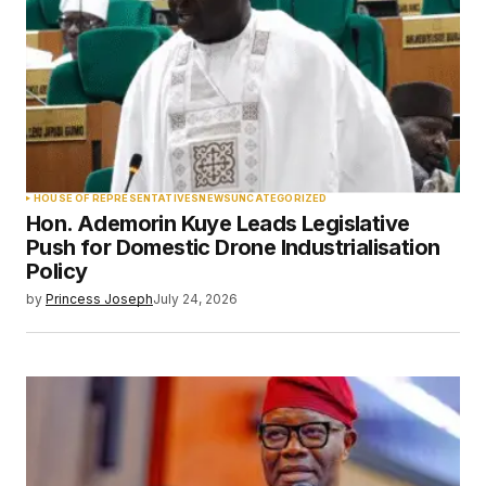
HOUSE OF REPRESENTATIVES
NEWS
UNCATEGORIZED
Hon. Ademorin Kuye Leads Legislative
Push for Domestic Drone Industrialisation
Policy
by
Princess Joseph
July 24, 2026