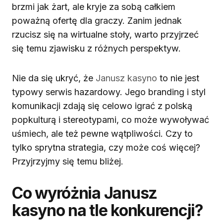
brzmi jak żart, ale kryje za sobą całkiem
poważną ofertę dla graczy. Zanim jednak
rzucisz się na wirtualne stoły, warto przyjrzeć
się temu zjawisku z różnych perspektyw.
Nie da się ukryć, że
Janusz kasyno
to nie jest
typowy serwis hazardowy. Jego branding i styl
komunikacji zdają się celowo igrać z polską
popkulturą i stereotypami, co może wywoływać
uśmiech, ale też pewne wątpliwości. Czy to
tylko sprytna strategia, czy może coś więcej?
Przyjrzyjmy się temu bliżej.
Co wyróżnia Janusz
kasyno na tle konkurencji?