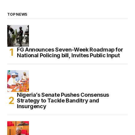
TOP NEWS
FG Announces Seven-Week Roadmap for
National Policing bill, Invites Public Input
Nigeria’s Senate Pushes Consensus
Strategy to Tackle Banditry and
Insurgency