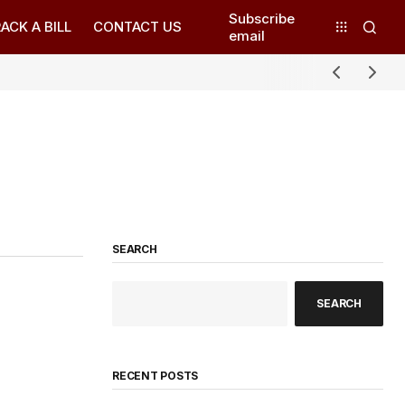
Subscribe
ACK A BILL
CONTACT US
email
SEARCH
SEARCH
RECENT POSTS