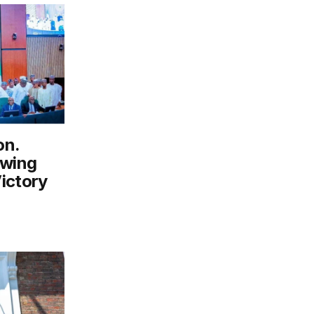
on.
owing
ictory