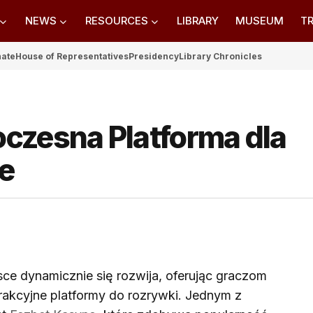
NEWS
RESOURCES
LIBRARY
MUSEUM
TR
nate
House of Representatives
Presidency
Library Chronicles
czesna Platforma dla
ne
ce dynamicznie się rozwija, oferując graczom
rakcyjne platformy do rozrywki. Jednym z