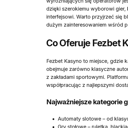
wyróżniających się operatorów je
dzięki szerokiemu wyborowi gier,
interfejsowi. Warto przyjrzeć się b
dużym zainteresowaniem wśród p
Co Oferuje Fezbet 
Fezbet Kasyno to miejsce, gdzie k
obejmuje zarówno klasyczne autom
z zakładami sportowymi. Platforma
współpracując z najlepszymi dos
Najważniejsze kategorie 
Automaty slotowe – od klasy
Gry stołowe – ruletka, blackj