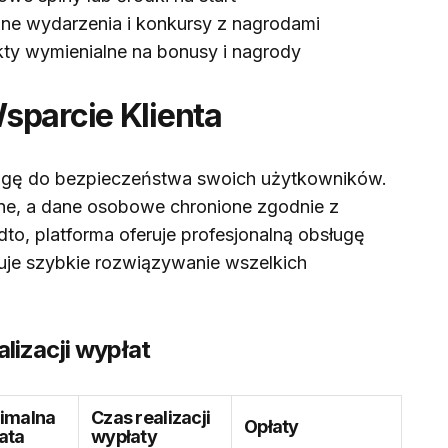
ne wydarzenia i konkursy z nagrodami
kty wymienialne na bonusy i nagrody
sparcie Klienta
agę do bezpieczeństwa swoich użytkowników.
ne, a dane osobowe chronione zgodnie z
to, platforma oferuje profesjonalną obsługę
tuje szybkie rozwiązywanie wszelkich
alizacji wypłat
imalna
Czas realizacji
Opłaty
ata
wypłaty