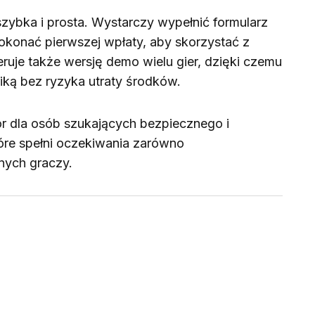
szybka i prosta. Wystarczy wypełnić formularz
 dokonać pierwszej wpłaty, aby skorzystać z
ruje także wersję demo wielu gier, dzięki czemu
ką bez ryzyka utraty środków.
r dla osób szukających bezpiecznego i
óre spełni oczekiwania zarówno
nych graczy.