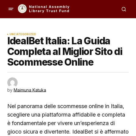
UNCATEGORIZED
IdealBet Italia: La Guida
Completa al Miglior Sito di
Scommesse Online
by
Maimuna Katuka
Nel panorama delle scommesse online in Italia,
scegliere una piattaforma affidabile e completa
è fondamentale per vivere un’esperienza di
gioco sicura e divertente. IdealBet si è affermato