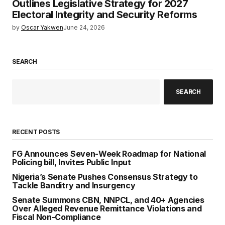
Outlines Legislative Strategy for 2027
Electoral Integrity and Security Reforms
by
Oscar Yakwen
June 24, 2026
SEARCH
SEARCH
RECENT POSTS
FG Announces Seven-Week Roadmap for National
Policing bill, Invites Public Input
Nigeria’s Senate Pushes Consensus Strategy to
Tackle Banditry and Insurgency
Senate Summons CBN, NNPCL, and 40+ Agencies
Over Alleged Revenue Remittance Violations and
Fiscal Non-Compliance