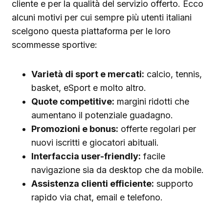
cliente e per la qualità del servizio offerto. Ecco
alcuni motivi per cui sempre più utenti italiani
scelgono questa piattaforma per le loro
scommesse sportive:
Varietà di sport e mercati:
calcio, tennis,
basket, eSport e molto altro.
Quote competitive:
margini ridotti che
aumentano il potenziale guadagno.
Promozioni e bonus:
offerte regolari per
nuovi iscritti e giocatori abituali.
Interfaccia user-friendly:
facile
navigazione sia da desktop che da mobile.
Assistenza clienti efficiente:
supporto
rapido via chat, email e telefono.