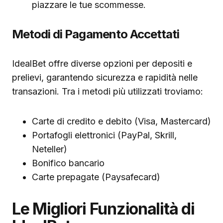
piazzare le tue scommesse.
Metodi di Pagamento Accettati
IdealBet offre diverse opzioni per depositi e
prelievi, garantendo sicurezza e rapidità nelle
transazioni. Tra i metodi più utilizzati troviamo:
Carte di credito e debito (Visa, Mastercard)
Portafogli elettronici (PayPal, Skrill,
Neteller)
Bonifico bancario
Carte prepagate (Paysafecard)
Le Migliori Funzionalità di