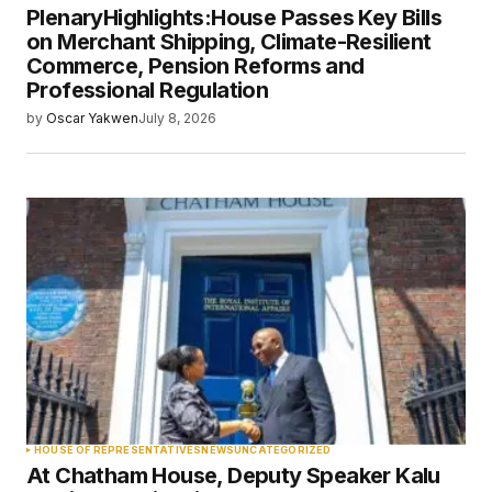
PlenaryHighlights:House Passes Key Bills
on Merchant Shipping, Climate-Resilient
Commerce, Pension Reforms and
Professional Regulation
by
Oscar Yakwen
July 8, 2026
HOUSE OF REPRESENTATIVES
NEWS
UNCATEGORIZED
At Chatham House, Deputy Speaker Kalu