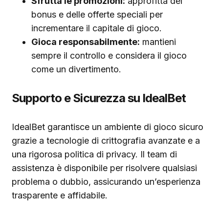
Sfrutta le promozioni:
approfitta dei
bonus e delle offerte speciali per
incrementare il capitale di gioco.
Gioca responsabilmente:
mantieni
sempre il controllo e considera il gioco
come un divertimento.
Supporto e Sicurezza su IdealBet
IdealBet garantisce un ambiente di gioco sicuro
grazie a tecnologie di crittografia avanzate e a
una rigorosa politica di privacy. Il team di
assistenza è disponibile per risolvere qualsiasi
problema o dubbio, assicurando un’esperienza
trasparente e affidabile.