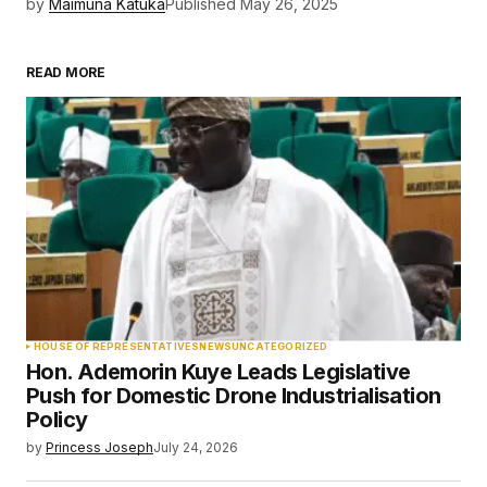
by
Maimuna Katuka
Published
May 26, 2025
READ MORE
HOUSE OF REPRESENTATIVES
NEWS
UNCATEGORIZED
Hon. Ademorin Kuye Leads Legislative
Push for Domestic Drone Industrialisation
Policy
by
Princess Joseph
July 24, 2026