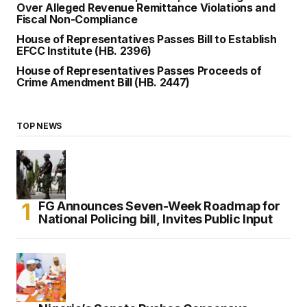
Over Alleged Revenue Remittance Violations and
Fiscal Non-Compliance
House of Representatives Passes Bill to Establish
EFCC Institute (HB. 2396)
House of Representatives Passes Proceeds of
Crime Amendment Bill (HB. 2447)
TOP NEWS
FG Announces Seven-Week Roadmap for
National Policing bill, Invites Public Input