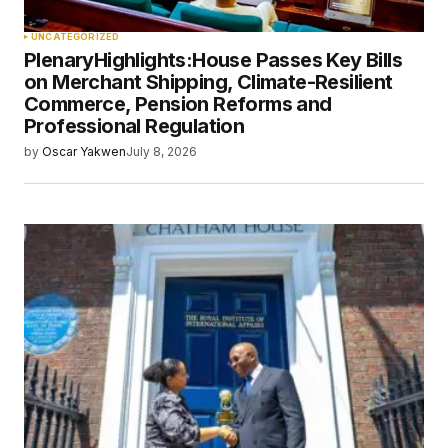
UNCATEGORIZED
PlenaryHighlights:House Passes Key Bills
on Merchant Shipping, Climate-Resilient
Commerce, Pension Reforms and
Professional Regulation
by
Oscar Yakwen
July 8, 2026