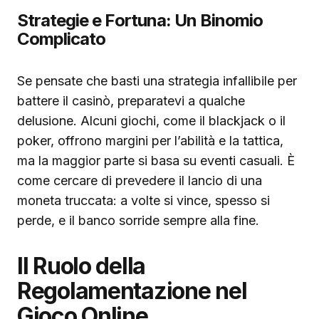
Strategie e Fortuna: Un Binomio
Complicato
Se pensate che basti una strategia infallibile per
battere il casinò, preparatevi a qualche
delusione. Alcuni giochi, come il blackjack o il
poker, offrono margini per l’abilità e la tattica,
ma la maggior parte si basa su eventi casuali. È
come cercare di prevedere il lancio di una
moneta truccata: a volte si vince, spesso si
perde, e il banco sorride sempre alla fine.
Il Ruolo della
Regolamentazione nel
Gioco Online