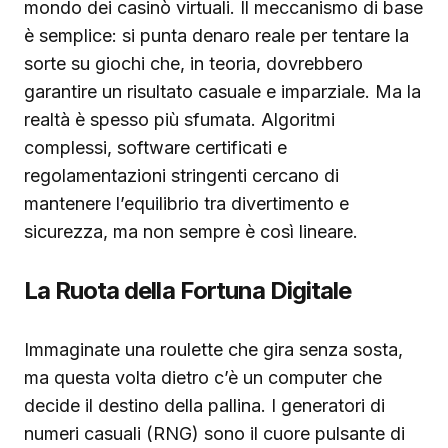
mondo dei casinò virtuali. Il meccanismo di base
è semplice: si punta denaro reale per tentare la
sorte su giochi che, in teoria, dovrebbero
garantire un risultato casuale e imparziale. Ma la
realtà è spesso più sfumata. Algoritmi
complessi, software certificati e
regolamentazioni stringenti cercano di
mantenere l’equilibrio tra divertimento e
sicurezza, ma non sempre è così lineare.
La Ruota della Fortuna Digitale
Immaginate una roulette che gira senza sosta,
ma questa volta dietro c’è un computer che
decide il destino della pallina. I generatori di
numeri casuali (RNG) sono il cuore pulsante di