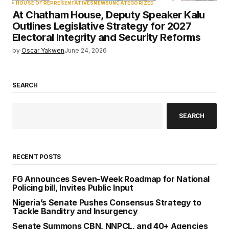
HOUSE OF REPRESENTATIVES
NEWS
UNCATEGORIZED
At Chatham House, Deputy Speaker Kalu
Outlines Legislative Strategy for 2027
Electoral Integrity and Security Reforms
by
Oscar Yakwen
June 24, 2026
SEARCH
SEARCH
RECENT POSTS
FG Announces Seven-Week Roadmap for National
Policing bill, Invites Public Input
Nigeria’s Senate Pushes Consensus Strategy to
Tackle Banditry and Insurgency
Senate Summons CBN, NNPCL, and 40+ Agencies