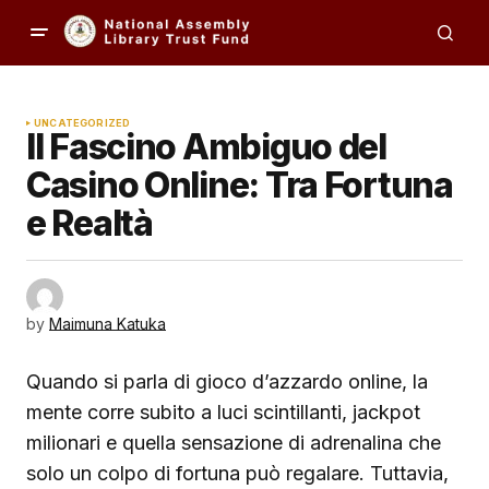
UNCATEGORIZED
Il Fascino Ambiguo del
Casino Online: Tra Fortuna
e Realtà
by
Maimuna Katuka
Quando si parla di gioco d’azzardo online, la
mente corre subito a luci scintillanti, jackpot
milionari e quella sensazione di adrenalina che
solo un colpo di fortuna può regalare. Tuttavia,