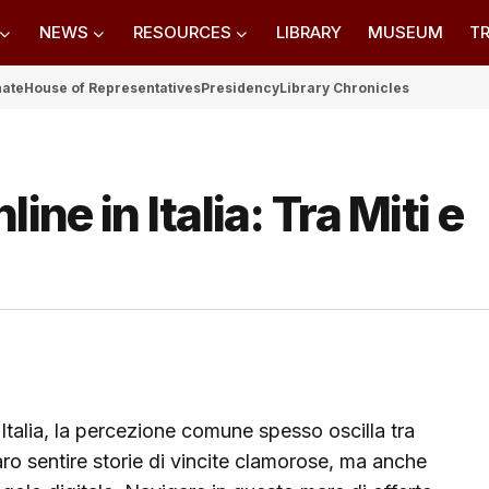
NEWS
RESOURCES
LIBRARY
MUSEUM
TR
nate
House of Representatives
Presidency
Library Chronicles
ne in Italia: Tra Miti e
 Italia, la percezione comune spesso oscilla tra
ro sentire storie di vincite clamorose, ma anche