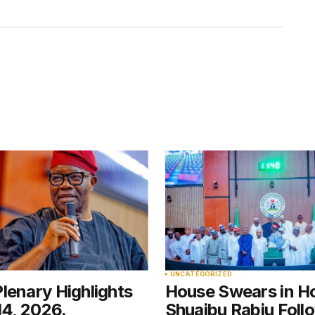
5
D
UNCATEGORIZED
lenary Highlights
House Swears in H
14, 2026.
Shuaibu Rabiu Foll