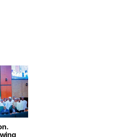
on.
owing