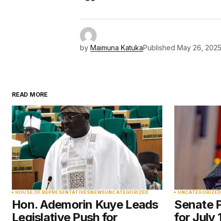
by
Maimuna Katuka
Published
May 26, 202
READ MORE
HOUSE OF REPRESENTATIVES
NEWS
UNCATEGORIZED
UNCATEGORIZE
Hon. Ademorin Kuye Leads
Senate P
Legislative Push for
for July 