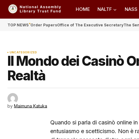
HOME
NALTF
NASS
TOP NEWS
Order Papers
Office of The Executive Secretary
The Se
UNCATEGORIZED
Il Mondo dei Casinò Onli
Realtà
by
Maimuna Katuka
Quando si parla di casinò online in
entusiasmo e scetticismo. Non è ra