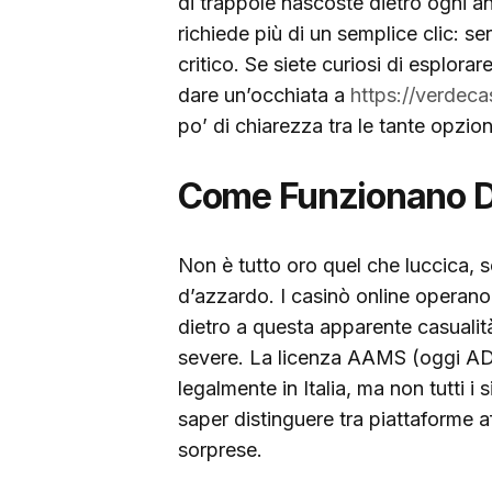
di trappole nascoste dietro ogni an
richiede più di un semplice clic: 
critico. Se siete curiosi di esplora
dare un’occhiata a
https://verdecas
po’ di chiarezza tra le tante opzioni
Come Funzionano Da
Non è tutto oro quel che luccica, 
d’azzardo. I casinò online operan
dietro a questa apparente casualit
severe. La licenza AAMS (oggi ADM
legalmente in Italia, ma non tutti 
saper distinguere tra piattaforme a
sorprese.