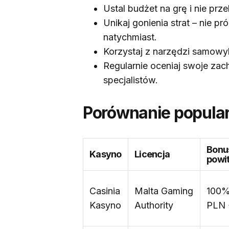
Ustal budżet na grę i nie prze
Unikaj gonienia strat – nie p
natychmiast.
Korzystaj z narzędzi samowy
Regularnie oceniaj swoje zac
specjalistów.
Porównanie popular
Bonu
Kasyno
Licencja
powi
Casinia
Malta Gaming
100%
Kasyno
Authority
PLN 