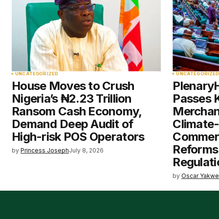
UNCATEGORIZED
UNCATEGORIZE
House Moves to Crush
PlenaryH
Nigeria’s ₦2.23 Trillion
Passes K
Ransom Cash Economy,
Merchan
Demand Deep Audit of
Climate-
High-risk POS Operators
Commerc
Reforms 
by
Princess Joseph
July 8, 2026
Regulati
by
Oscar Yakw