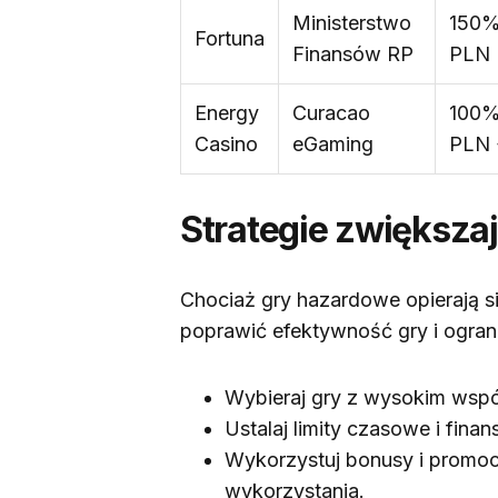
Ministerstwo
150%
Fortuna
Finansów RP
PLN
Energy
Curacao
100%
Casino
eGaming
PLN 
Strategie zwiększa
Chociaż gry hazardowe opierają się
poprawić efektywność gry i ograni
Wybieraj gry z wysokim wspó
Ustalaj limity czasowe i fina
Wykorzystuj bonusy i promocj
wykorzystania.