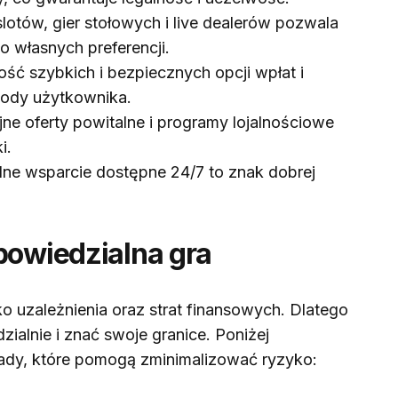
lotów, gier stołowych i live dealerów pozwala
 własnych preferencji.
ść szybkich i bezpiecznych opcji wpłat i
gody użytkownika.
jne oferty powitalne i programy lojalnościowe
i.
lne wsparcie dostępne 24/7 to znak dobrej
powiedzialna gra
ko uzależnienia oraz strat finansowych. Dlatego
zialnie i znać swoje granice. Poniżej
ady, które pomogą zminimalizować ryzyko: