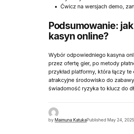
Ćwicz na wersjach demo, zan
Podsumowanie: jak 
kasyn online?
Wybór odpowiedniego kasyna onlin
przez ofertę gier, po metody płatn
przykład platformy, która łączy te
atrakcyjne środowisko do zabawy.
świadomość ryzyka to klucz do dłu
by
Maimuna Katuka
Published
May 24, 202