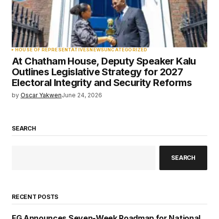
HOUSE OF REPRESENTATIVES
NEWS
UNCATEGORIZED
At Chatham House, Deputy Speaker Kalu
Outlines Legislative Strategy for 2027
Electoral Integrity and Security Reforms
by
Oscar Yakwen
June 24, 2026
SEARCH
SEARCH
RECENT POSTS
FG Announces Seven-Week Roadmap for National