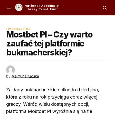
UNCATEGORIZED
Mostbet Pl – Czy warto
zaufać tej platformie
bukmacherskiej?
by
Maimuna Katuka
Zakłady bukmacherskie online to dziedzina,
która z roku na rok przyciąga coraz więcej
graczy. Wśród wielu dostępnych opcji,
platforma Mostbet Pl wyróżnia się na tle