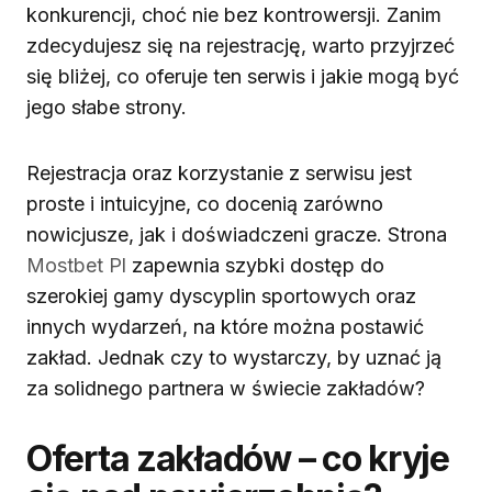
konkurencji, choć nie bez kontrowersji. Zanim
zdecydujesz się na rejestrację, warto przyjrzeć
się bliżej, co oferuje ten serwis i jakie mogą być
jego słabe strony.
Rejestracja oraz korzystanie z serwisu jest
proste i intuicyjne, co docenią zarówno
nowicjusze, jak i doświadczeni gracze. Strona
Mostbet Pl
zapewnia szybki dostęp do
szerokiej gamy dyscyplin sportowych oraz
innych wydarzeń, na które można postawić
zakład. Jednak czy to wystarczy, by uznać ją
za solidnego partnera w świecie zakładów?
Oferta zakładów – co kryje