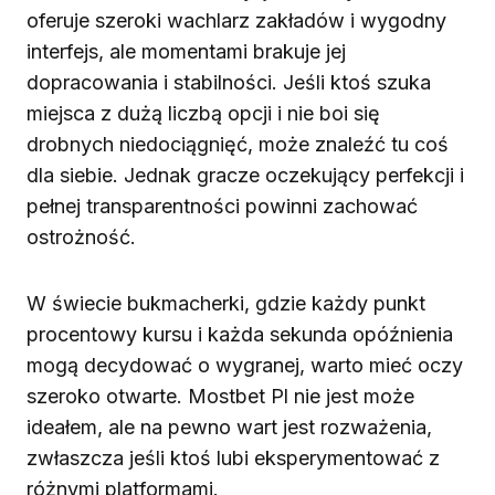
oferuje szeroki wachlarz zakładów i wygodny
interfejs, ale momentami brakuje jej
dopracowania i stabilności. Jeśli ktoś szuka
miejsca z dużą liczbą opcji i nie boi się
drobnych niedociągnięć, może znaleźć tu coś
dla siebie. Jednak gracze oczekujący perfekcji i
pełnej transparentności powinni zachować
ostrożność.
W świecie bukmacherki, gdzie każdy punkt
procentowy kursu i każda sekunda opóźnienia
mogą decydować o wygranej, warto mieć oczy
szeroko otwarte. Mostbet Pl nie jest może
ideałem, ale na pewno wart jest rozważenia,
zwłaszcza jeśli ktoś lubi eksperymentować z
różnymi platformami.