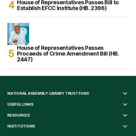
House of Representatives Passes Bill to
Establish EFCC Institute (HB. 2396)
House of Representatives Passes
Proceeds of Crime Amendment Bill (HB.
2447)
NATIONAL ASSEMBLY LIBRARY TRUST FUND
USEFUL LINKS
RESOURCES
INSTITUTIONS