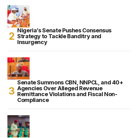
Nigeria’s Senate Pushes Consensus
Strategy to Tackle Banditry and
Insurgency
Senate Summons CBN, NNPCL, and 40+
Agencies Over Alleged Revenue
Remittance Violations and Fiscal Non-
Compliance