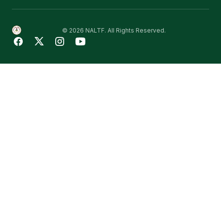
© 2026 NALTF. All Rights Reserved.