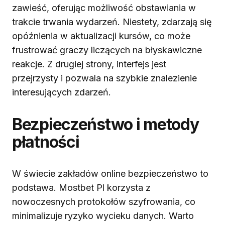
zawieść, oferując możliwość obstawiania w
trakcie trwania wydarzeń. Niestety, zdarzają się
opóźnienia w aktualizacji kursów, co może
frustrować graczy liczących na błyskawiczne
reakcje. Z drugiej strony, interfejs jest
przejrzysty i pozwala na szybkie znalezienie
interesujących zdarzeń.
Bezpieczeństwo i metody
płatności
W świecie zakładów online bezpieczeństwo to
podstawa. Mostbet Pl korzysta z
nowoczesnych protokołów szyfrowania, co
minimalizuje ryzyko wycieku danych. Warto