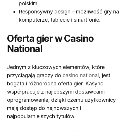
polskim.
Responsywny design – możliwość gry na
komputerze, tablecie i smartfonie.
Oferta gier w Casino
National
Jednym z kluczowych elementów, które
przyciągają graczy do
casino national
, jest
bogata i różnorodna oferta gier. Kasyno
współpracuje z najlepszymi dostawcami
oprogramowania, dzięki czemu użytkownicy
mają dostęp do najnowszych i
najpopularniejszych tytułów.