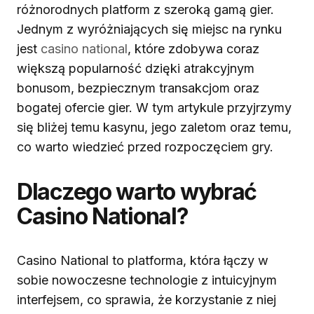
różnorodnych platform z szeroką gamą gier.
Jednym z wyróżniających się miejsc na rynku
jest
casino national
, które zdobywa coraz
większą popularność dzięki atrakcyjnym
bonusom, bezpiecznym transakcjom oraz
bogatej ofercie gier. W tym artykule przyjrzymy
się bliżej temu kasynu, jego zaletom oraz temu,
co warto wiedzieć przed rozpoczęciem gry.
Dlaczego warto wybrać
Casino National?
Casino National to platforma, która łączy w
sobie nowoczesne technologie z intuicyjnym
interfejsem, co sprawia, że korzystanie z niej