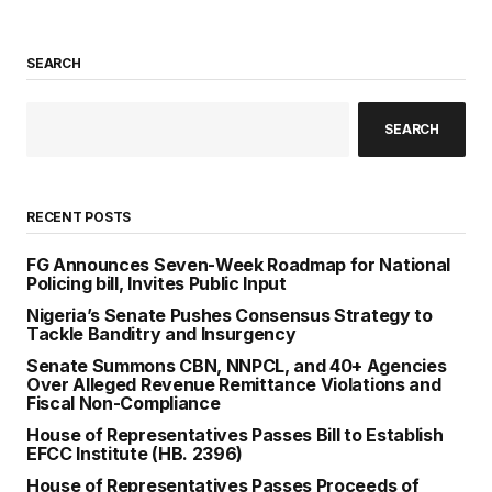
SEARCH
SEARCH
RECENT POSTS
FG Announces Seven-Week Roadmap for National
Policing bill, Invites Public Input
Nigeria’s Senate Pushes Consensus Strategy to
Tackle Banditry and Insurgency
Senate Summons CBN, NNPCL, and 40+ Agencies
Over Alleged Revenue Remittance Violations and
Fiscal Non-Compliance
House of Representatives Passes Bill to Establish
EFCC Institute (HB. 2396)
House of Representatives Passes Proceeds of