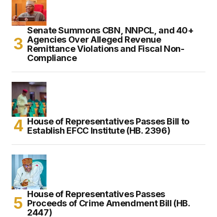
Senate Summons CBN, NNPCL, and 40+
Agencies Over Alleged Revenue
Remittance Violations and Fiscal Non-
Compliance
House of Representatives Passes Bill to
Establish EFCC Institute (HB. 2396)
House of Representatives Passes
Proceeds of Crime Amendment Bill (HB.
2447)