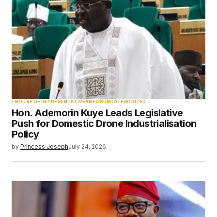
HOUSE OF REPRESENTATIVES
NEWS
UNCATEGORIZED
Hon. Ademorin Kuye Leads Legislative
Push for Domestic Drone Industrialisation
Policy
by
Princess Joseph
July 24, 2026