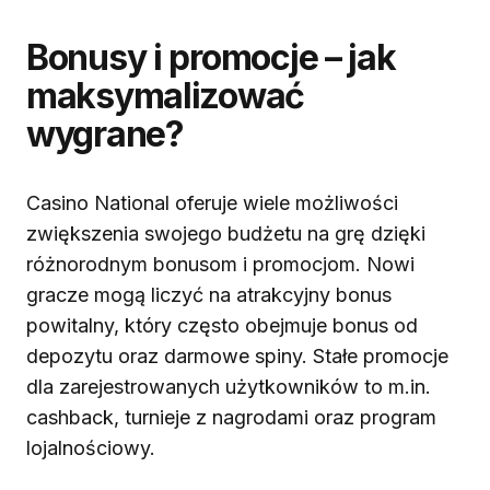
Bonusy i promocje – jak
maksymalizować
wygrane?
Casino National oferuje wiele możliwości
zwiększenia swojego budżetu na grę dzięki
różnorodnym bonusom i promocjom. Nowi
gracze mogą liczyć na atrakcyjny bonus
powitalny, który często obejmuje bonus od
depozytu oraz darmowe spiny. Stałe promocje
dla zarejestrowanych użytkowników to m.in.
cashback, turnieje z nagrodami oraz program
lojalnościowy.