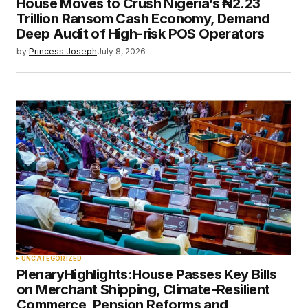
House Moves to Crush Nigeria’s ₦2.23
Trillion Ransom Cash Economy, Demand
Deep Audit of High-risk POS Operators
by
Princess Joseph
July 8, 2026
UNCATEGORIZED
PlenaryHighlights:House Passes Key Bills
on Merchant Shipping, Climate-Resilient
Commerce, Pension Reforms and