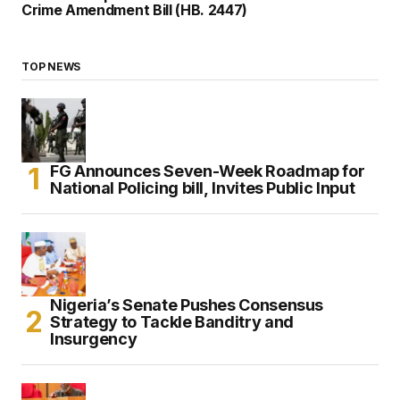
Crime Amendment Bill (HB. 2447)
TOP NEWS
FG Announces Seven-Week Roadmap for
National Policing bill, Invites Public Input
Nigeria’s Senate Pushes Consensus
Strategy to Tackle Banditry and
Insurgency