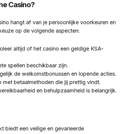
ine Casino?
asino hangt af van je persoonlijke voorkeuren en
je keuze op de volgende aspecten:
leer altijd of het casino een geldige KSA-
ete spellen beschikbaar zijn.
gelijk de welkomstbonussen en lopende acties.
 met betaalmethoden die jij prettig vindt.
reikbaarheid en behulpzaamheid is belangrijk.
t biedt een veilige en gevarieerde