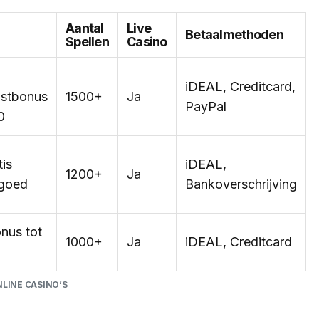
Aantal
Live
Betaalmethoden
Spellen
Casino
iDEAL, Creditcard,
stbonus
1500+
Ja
PayPal
0
tis
iDEAL,
1200+
Ja
egoed
Bankoverschrijving
nus tot
1000+
Ja
iDEAL, Creditcard
LINE CASINO’S