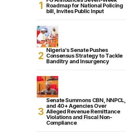
Roadmap for National Policing
bill, Invites Public Input
Nigeria’s Senate Pushes
Consensus Strategy to Tackle
Banditry and Insurgency
Senate Summons CBN, NNPCL,
and 40+ Agencies Over
Alleged Revenue Remittance
Violations and Fiscal Non-
Compliance