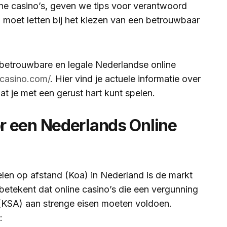
ine casino’s, geven we tips voor verantwoord
 moet letten bij het kiezen van een betrouwbaar
 betrouwbare en legale Nederlandse online
lscasino.com/
. Hier vind je actuele informatie over
at je met een gerust hart kunt spelen.
 een Nederlands Online
en op afstand (Koa) in Nederland is de markt
betekent dat online casino’s die een vergunning
 (KSA) aan strenge eisen moeten voldoen.
: