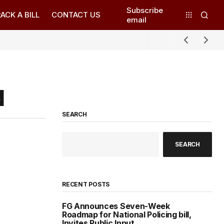
Subscribe
ACK A BILL
CONTACT US
email
d
SEARCH
SEARCH
RECENT POSTS
FG Announces Seven-Week
Roadmap for National Policing bill,
Invites Public Input