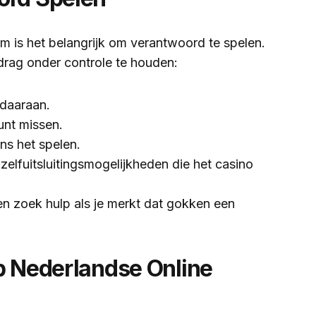
m is het belangrijk om verantwoord te spelen.
edrag onder controle te houden:
 daaraan.
unt missen.
ns het spelen.
zelfuitsluitingsmogelijkheden die het casino
en zoek hulp als je merkt dat gokken een
op Nederlandse Online