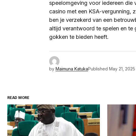
speelomgeving voor iedereen die 
casino met een KSA-vergunning, z
ben je verzekerd van een betrouwba
altijd verantwoord te spelen en te
gokken te bieden heeft.
by
Maimuna Katuka
Published
May 21, 2025
READ MORE