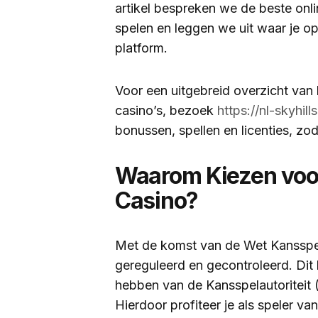
artikel bespreken we de beste onl
spelen en leggen we uit waar je op
platform.
Voor een uitgebreid overzicht van
casino’s, bezoek
https://nl-skyhil
bonussen, spellen en licenties, zod
Waarom Kiezen voor
Casino?
Met de komst van de Wet Kansspel
gereguleerd en gecontroleerd. Dit 
hebben van de Kansspelautoriteit
Hierdoor profiteer je als speler van