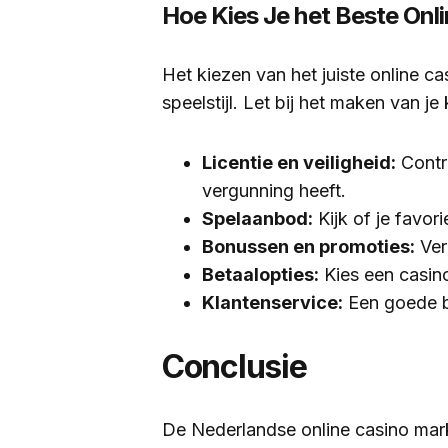
Hoe Kies Je het Beste Onl
Het kiezen van het juiste online c
speelstijl. Let bij het maken van 
Licentie en veiligheid:
Contro
vergunning heeft.
Spelaanbod:
Kijk of je favori
Bonussen en promoties:
Ver
Betaalopties:
Kies een casino
Klantenservice:
Een goede be
Conclusie
De Nederlandse online casino mark