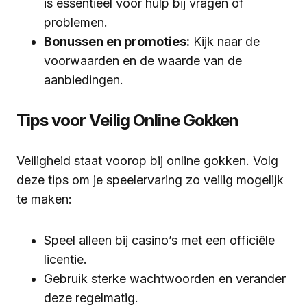
is essentieel voor hulp bij vragen of
problemen.
Bonussen en promoties:
Kijk naar de
voorwaarden en de waarde van de
aanbiedingen.
Tips voor Veilig Online Gokken
Veiligheid staat voorop bij online gokken. Volg
deze tips om je speelervaring zo veilig mogelijk
te maken:
Speel alleen bij casino’s met een officiële
licentie.
Gebruik sterke wachtwoorden en verander
deze regelmatig.