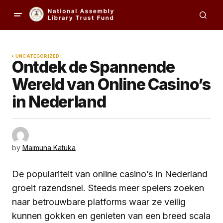
UNCATEGORIZED
Ontdek de Spannende
Wereld van Online Casino’s
in Nederland
by
Maimuna Katuka
De populariteit van online casino’s in Nederland
groeit razendsnel. Steeds meer spelers zoeken
naar betrouwbare platforms waar ze veilig
kunnen gokken en genieten van een breed scala