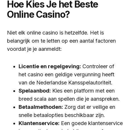
Hoe Kies Je het Beste
Online Casino?
Niet elk online casino is hetzelfde. Het is
belangrijk om te letten op een aantal factoren
voordat je je aanmeldt:
Licentie en regelgeving:
Controleer of
het casino een geldige vergunning heeft
van de Nederlandse Kansspelautoriteit.
Spelaanbod:
Kies een platform met een
breed scala aan spellen die je aanspreken.
Betaalmethoden:
Zorg dat er veilige en
snelle betaalopties beschikbaar zijn.
Klantenservice:
Een goede klantenservice