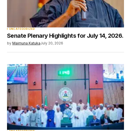
UNCATEGORIZED
Senate Plenary Highlights for July 14, 2026.
by
Maimuna Katuka
July 20, 2026