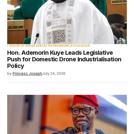
HOUSE OF REPRESENTATIVES
NEWS
UNCATEGORIZED
Hon. Ademorin Kuye Leads Legislative
Push for Domestic Drone Industrialisation
Policy
by
Princess Joseph
July 24, 2026