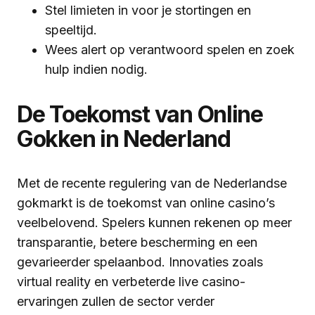
Stel limieten in voor je stortingen en
speeltijd.
Wees alert op verantwoord spelen en zoek
hulp indien nodig.
De Toekomst van Online
Gokken in Nederland
Met de recente regulering van de Nederlandse
gokmarkt is de toekomst van online casino’s
veelbelovend. Spelers kunnen rekenen op meer
transparantie, betere bescherming en een
gevarieerder spelaanbod. Innovaties zoals
virtual reality en verbeterde live casino-
ervaringen zullen de sector verder