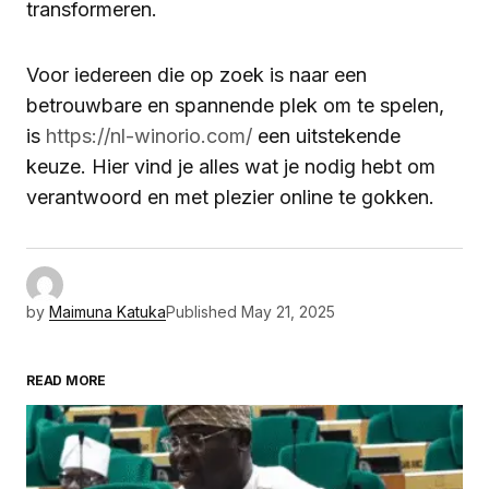
transformeren.
Voor iedereen die op zoek is naar een
betrouwbare en spannende plek om te spelen,
is
https://nl-winorio.com/
een uitstekende
keuze. Hier vind je alles wat je nodig hebt om
verantwoord en met plezier online te gokken.
by
Maimuna Katuka
Published
May 21, 2025
READ MORE