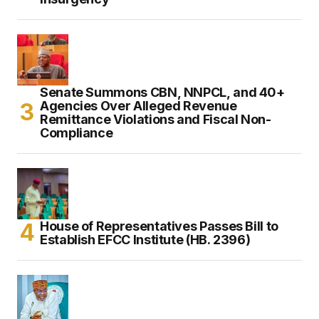
Senate Summons CBN, NNPCL, and 40+
Agencies Over Alleged Revenue
Remittance Violations and Fiscal Non-
Compliance
House of Representatives Passes Bill to
Establish EFCC Institute (HB. 2396)