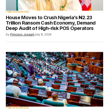
UNCATEGORIZED
House Moves to Crush Nigeria’s ₦2.23
Trillion Ransom Cash Economy, Demand
Deep Audit of High-risk POS Operators
by
Princess Joseph
July 8, 2026
UNCATEGORIZED