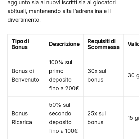
aggiunto sia ai nuovi iscritti sia ai giocatori
abituali, mantenendo alta l’adrenalina e il
divertimento.
Tipo di
Requisiti di
Descrizione
Vali
Bonus
Scommessa
100% sul
Bonus di
primo
30x sul
30 g
Benvenuto
deposito
bonus
fino a 200€
50% sul
Bonus
secondo
25x sul
15 g
Ricarica
deposito
bonus
fino a 100€