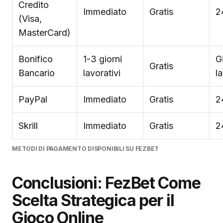
Credito
Immediato
Gratis
2
(Visa,
MasterCard)
Bonifico
1-3 giorni
G
Gratis
Bancario
lavorativi
la
PayPal
Immediato
Gratis
2
Skrill
Immediato
Gratis
2
METODI DI PAGAMENTO DISPONIBILI SU FEZBET
Conclusioni: FezBet Come
Scelta Strategica per il
Gioco Online