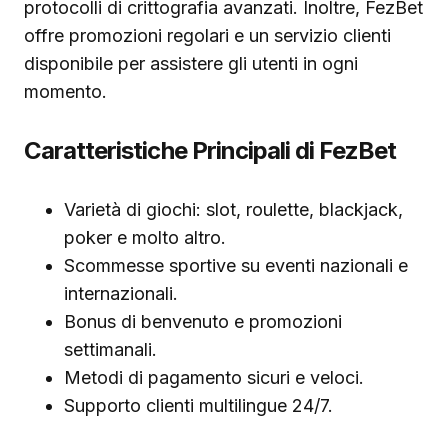
protocolli di crittografia avanzati. Inoltre, FezBet
offre promozioni regolari e un servizio clienti
disponibile per assistere gli utenti in ogni
momento.
Caratteristiche Principali di FezBet
Varietà di giochi: slot, roulette, blackjack,
poker e molto altro.
Scommesse sportive su eventi nazionali e
internazionali.
Bonus di benvenuto e promozioni
settimanali.
Metodi di pagamento sicuri e veloci.
Supporto clienti multilingue 24/7.