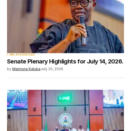
UNCATEGORIZED
Senate Plenary Highlights for July 14, 2026.
by
Maimuna Katuka
July 20, 2026