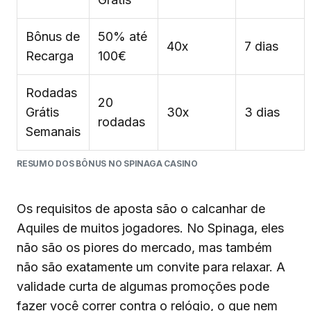
Bônus de
50% até
40x
7 dias
Recarga
100€
Rodadas
20
Grátis
30x
3 dias
rodadas
Semanais
RESUMO DOS BÔNUS NO SPINAGA CASINO
Os requisitos de aposta são o calcanhar de
Aquiles de muitos jogadores. No Spinaga, eles
não são os piores do mercado, mas também
não são exatamente um convite para relaxar. A
validade curta de algumas promoções pode
fazer você correr contra o relógio, o que nem