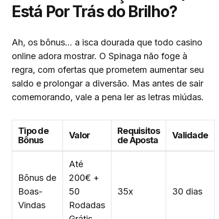
Está Por Trás do Brilho?
Ah, os bônus… a isca dourada que todo casino
online adora mostrar. O Spinaga não foge à
regra, com ofertas que prometem aumentar seu
saldo e prolongar a diversão. Mas antes de sair
comemorando, vale a pena ler as letras miúdas.
Tipo de
Requisitos
Valor
Validade
Bônus
de Aposta
Até
Bônus de
200€ +
Boas-
50
35x
30 dias
Vindas
Rodadas
Grátis