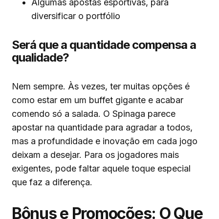
Algumas apostas esportivas, para
diversificar o portfólio
Será que a quantidade compensa a
qualidade?
Nem sempre. Às vezes, ter muitas opções é
como estar em um buffet gigante e acabar
comendo só a salada. O Spinaga parece
apostar na quantidade para agradar a todos,
mas a profundidade e inovação em cada jogo
deixam a desejar. Para os jogadores mais
exigentes, pode faltar aquele toque especial
que faz a diferença.
Bônus e Promoções: O Que