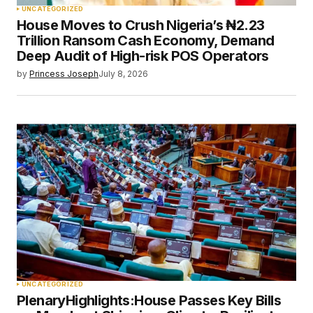
UNCATEGORIZED
House Moves to Crush Nigeria’s ₦2.23
Trillion Ransom Cash Economy, Demand
Deep Audit of High-risk POS Operators
by
Princess Joseph
July 8, 2026
UNCATEGORIZED
PlenaryHighlights:House Passes Key Bills