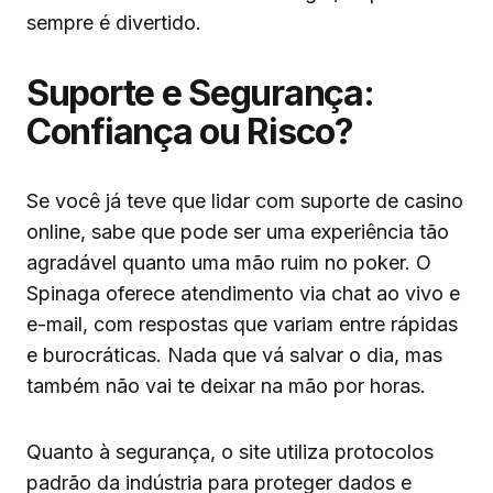
sempre é divertido.
Suporte e Segurança:
Confiança ou Risco?
Se você já teve que lidar com suporte de casino
online, sabe que pode ser uma experiência tão
agradável quanto uma mão ruim no poker. O
Spinaga oferece atendimento via chat ao vivo e
e-mail, com respostas que variam entre rápidas
e burocráticas. Nada que vá salvar o dia, mas
também não vai te deixar na mão por horas.
Quanto à segurança, o site utiliza protocolos
padrão da indústria para proteger dados e