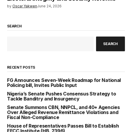
by
Oscar Yakwen
June 24, 2026
SEARCH
SEARCH
RECENT POSTS
FG Announces Seven-Week Roadmap for National
Policing bill, Invites Public Input
Nigeria’s Senate Pushes Consensus Strategy to
Tackle Banditry and Insurgency
Senate Summons CBN, NNPCL, and 40+ Agencies
Over Alleged Revenue Remittance Violations and
Fiscal Non-Compliance
House of Representatives Passes Bill to Establish
EFCC Institute (HB. 2396)