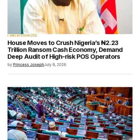
UNCATEGORIZED
House Moves to Crush Nigeria’s ₦2.23
Trillion Ransom Cash Economy, Demand
Deep Audit of High-risk POS Operators
by
Princess Joseph
July 8, 2026