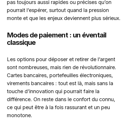
pas toujours aussi rapides ou précises qu’on
pourrait l’espérer, surtout quand la pression
monte et que les enjeux deviennent plus sérieux.
Modes de paiement : un éventail
classique
Les options pour déposer et retirer de l’argent
sont nombreuses, mais rien de révolutionnaire.
Cartes bancaires, portefeuilles électroniques,
virements bancaires : tout est là, mais sans la
touche d’innovation qui pourrait faire la
différence. On reste dans le confort du connu,
ce qui peut être à la fois rassurant et un peu
monotone.