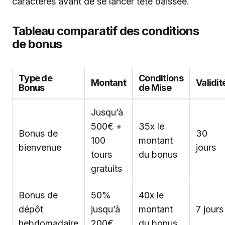
caractères avant de se lancer tête baissée.
Tableau comparatif des conditions
de bonus
Type de
Conditions
Montant
Validit
Bonus
de Mise
Jusqu’à
500€ +
35x le
Bonus de
30
100
montant
bienvenue
jours
tours
du bonus
gratuits
Bonus de
50%
40x le
dépôt
jusqu’à
montant
7 jours
hebdomadaire
200€
du bonus