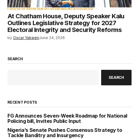
HOUSE OF REPRESENTATIVES
NEWS
UNCATEGORIZED
At Chatham House, Deputy Speaker Kalu
Outlines Legislative Strategy for 2027
Electoral Integrity and Security Reforms
by
Oscar Yakwen
June 24, 2026
SEARCH
SEARCH
RECENT POSTS
FG Announces Seven-Week Roadmap for National
Policing bill, Invites Public Input
Nigeria’s Senate Pushes Consensus Strategy to
Tackle Banditry and Insurgency