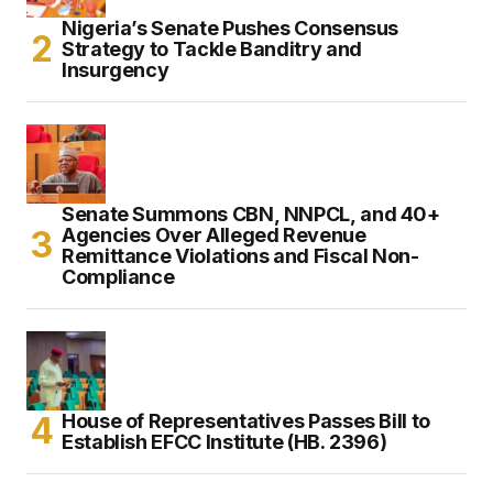
Nigeria’s Senate Pushes Consensus
Strategy to Tackle Banditry and
Insurgency
Senate Summons CBN, NNPCL, and 40+
Agencies Over Alleged Revenue
Remittance Violations and Fiscal Non-
Compliance
House of Representatives Passes Bill to
Establish EFCC Institute (HB. 2396)