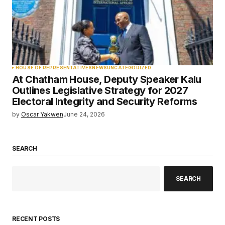
HOUSE OF REPRESENTATIVES
NEWS
UNCATEGORIZED
At Chatham House, Deputy Speaker Kalu
Outlines Legislative Strategy for 2027
Electoral Integrity and Security Reforms
by
Oscar Yakwen
June 24, 2026
SEARCH
SEARCH
RECENT POSTS