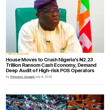
UNCATEGORIZED
House Moves to Crush Nigeria’s ₦2.23
Trillion Ransom Cash Economy, Demand
Deep Audit of High-risk POS Operators
by
Princess Joseph
July 8, 2026