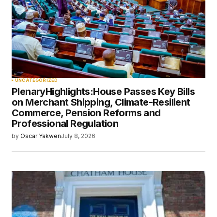
UNCATEGORIZED
PlenaryHighlights:House Passes Key Bills
on Merchant Shipping, Climate-Resilient
Commerce, Pension Reforms and
Professional Regulation
by
Oscar Yakwen
July 8, 2026