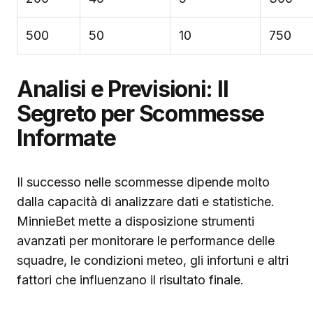
500
50
10
750
Analisi e Previsioni: Il
Segreto per Scommesse
Informate
Il successo nelle scommesse dipende molto
dalla capacità di analizzare dati e statistiche.
MinnieBet mette a disposizione strumenti
avanzati per monitorare le performance delle
squadre, le condizioni meteo, gli infortuni e altri
fattori che influenzano il risultato finale.