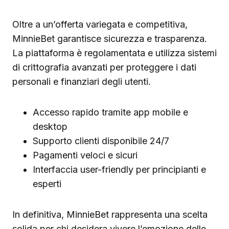
Oltre a un’offerta variegata e competitiva,
MinnieBet garantisce sicurezza e trasparenza.
La piattaforma è regolamentata e utilizza sistemi
di crittografia avanzati per proteggere i dati
personali e finanziari degli utenti.
Accesso rapido tramite app mobile e
desktop
Supporto clienti disponibile 24/7
Pagamenti veloci e sicuri
Interfaccia user-friendly per principianti e
esperti
In definitiva, MinnieBet rappresenta una scelta
solida per chi desidera vivere l’emozione delle