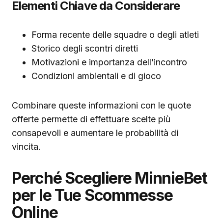
Elementi Chiave da Considerare
Forma recente delle squadre o degli atleti
Storico degli scontri diretti
Motivazioni e importanza dell’incontro
Condizioni ambientali e di gioco
Combinare queste informazioni con le quote
offerte permette di effettuare scelte più
consapevoli e aumentare le probabilità di
vincita.
Perché Scegliere MinnieBet
per le Tue Scommesse
Online