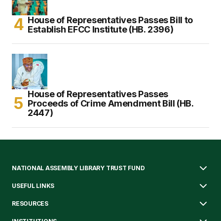
House of Representatives Passes Bill to
Establish EFCC Institute (HB. 2396)
House of Representatives Passes
Proceeds of Crime Amendment Bill (HB.
2447)
NATIONAL ASSEMBLY LIBRARY TRUST FUND
USEFUL LINKS
RESOURCES