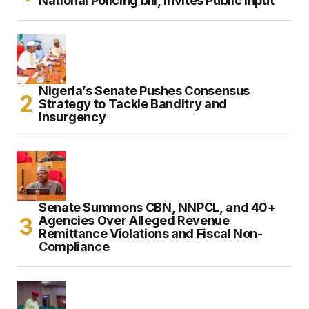
National Policing bill, Invites Public Input
Nigeria’s Senate Pushes Consensus
Strategy to Tackle Banditry and
Insurgency
Senate Summons CBN, NNPCL, and 40+
Agencies Over Alleged Revenue
Remittance Violations and Fiscal Non-
Compliance