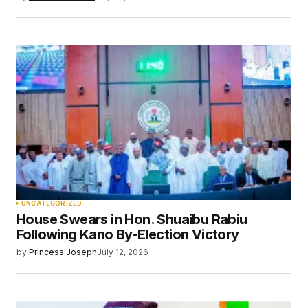
UNCATEGORIZED
House Swears in Hon. Shuaibu Rabiu
Following Kano By-Election Victory
by
Princess Joseph
July 12, 2026