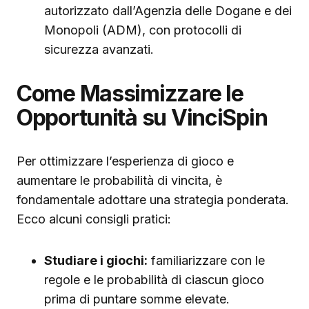
autorizzato dall’Agenzia delle Dogane e dei
Monopoli (ADM), con protocolli di
sicurezza avanzati.
Come Massimizzare le
Opportunità su VinciSpin
Per ottimizzare l’esperienza di gioco e
aumentare le probabilità di vincita, è
fondamentale adottare una strategia ponderata.
Ecco alcuni consigli pratici:
Studiare i giochi:
familiarizzare con le
regole e le probabilità di ciascun gioco
prima di puntare somme elevate.