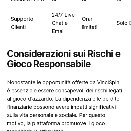
24/7 Live
Supporto
Orari
Chat e
Solo 
Clienti
limitati
Email
Considerazioni sui Rischi e
Gioco Responsabile
Nonostante le opportunità offerte da VinciSpin,
è essenziale essere consapevoli dei rischi legati
al gioco d’azzardo. La dipendenza e le perdite
finanziarie possono avere impatti significativi
sulla vita personale e sociale. Per questo
motivo, la piattaforma promuove il gioco