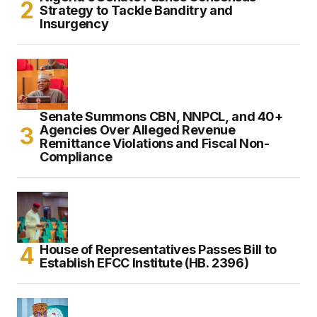
Strategy to Tackle Banditry and
Insurgency
Senate Summons CBN, NNPCL, and 40+
Agencies Over Alleged Revenue
Remittance Violations and Fiscal Non-
Compliance
House of Representatives Passes Bill to
Establish EFCC Institute (HB. 2396)