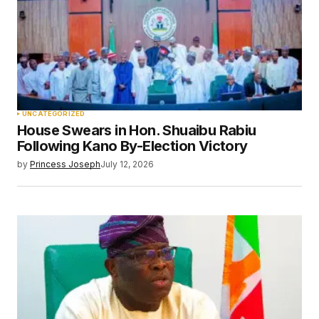
UNCATEGORIZED
House Swears in Hon. Shuaibu Rabiu
Following Kano By-Election Victory
by
Princess Joseph
July 12, 2026