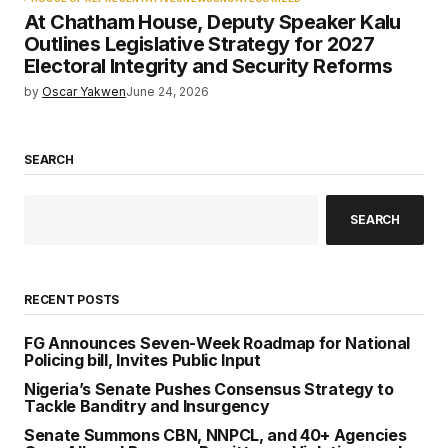
At Chatham House, Deputy Speaker Kalu
Outlines Legislative Strategy for 2027
Electoral Integrity and Security Reforms
by
Oscar Yakwen
June 24, 2026
SEARCH
SEARCH
RECENT POSTS
FG Announces Seven-Week Roadmap for National
Policing bill, Invites Public Input
Nigeria’s Senate Pushes Consensus Strategy to
Tackle Banditry and Insurgency
Senate Summons CBN, NNPCL, and 40+ Agencies