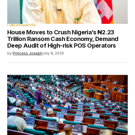
UNCATEGORIZED
House Moves to Crush Nigeria’s ₦2.23
Trillion Ransom Cash Economy, Demand
Deep Audit of High-risk POS Operators
by
Princess Joseph
July 8, 2026