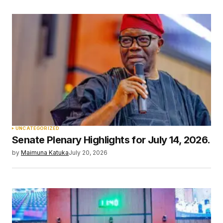
UNCATEGORIZED
Senate Plenary Highlights for July 14, 2026.
by
Maimuna Katuka
July 20, 2026