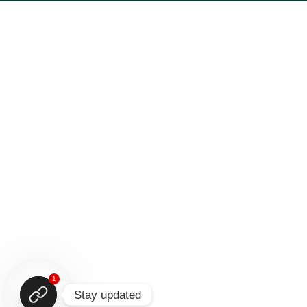
1
Stay updated