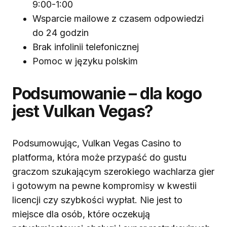
9:00-1:00
Wsparcie mailowe z czasem odpowiedzi
do 24 godzin
Brak infolinii telefonicznej
Pomoc w języku polskim
Podsumowanie – dla kogo
jest Vulkan Vegas?
Podsumowując, Vulkan Vegas Casino to
platforma, która może przypaść do gustu
graczom szukającym szerokiego wachlarza gier
i gotowym na pewne kompromisy w kwestii
licencji czy szybkości wypłat. Nie jest to
miejsce dla osób, które oczekują