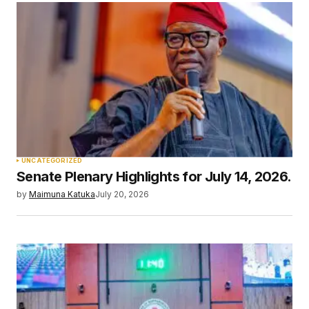
UNCATEGORIZED
Senate Plenary Highlights for July 14, 2026.
by
Maimuna Katuka
July 20, 2026