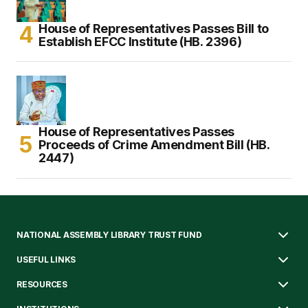
House of Representatives Passes Bill to
Establish EFCC Institute (HB. 2396)
House of Representatives Passes
Proceeds of Crime Amendment Bill (HB.
2447)
NATIONAL ASSEMBLY LIBRARY TRUST FUND
USEFUL LINKS
RESOURCES