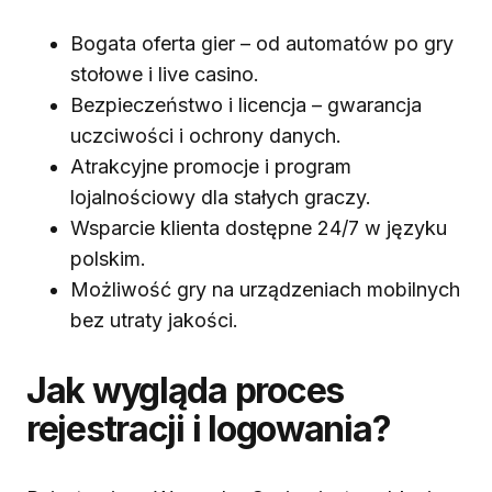
Bogata oferta gier – od automatów po gry
stołowe i live casino.
Bezpieczeństwo i licencja – gwarancja
uczciwości i ochrony danych.
Atrakcyjne promocje i program
lojalnościowy dla stałych graczy.
Wsparcie klienta dostępne 24/7 w języku
polskim.
Możliwość gry na urządzeniach mobilnych
bez utraty jakości.
Jak wygląda proces
rejestracji i logowania?