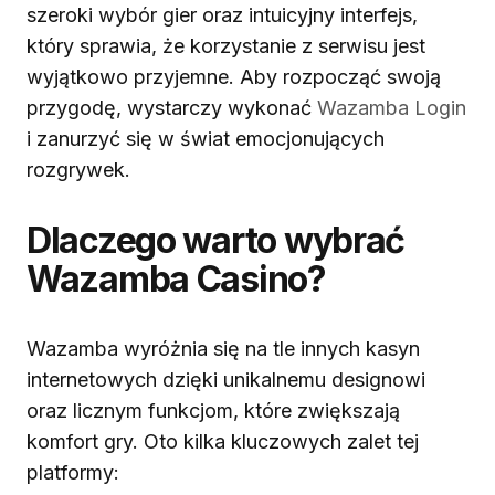
szeroki wybór gier oraz intuicyjny interfejs,
który sprawia, że korzystanie z serwisu jest
wyjątkowo przyjemne. Aby rozpocząć swoją
przygodę, wystarczy wykonać
Wazamba Login
i zanurzyć się w świat emocjonujących
rozgrywek.
Dlaczego warto wybrać
Wazamba Casino?
Wazamba wyróżnia się na tle innych kasyn
internetowych dzięki unikalnemu designowi
oraz licznym funkcjom, które zwiększają
komfort gry. Oto kilka kluczowych zalet tej
platformy: