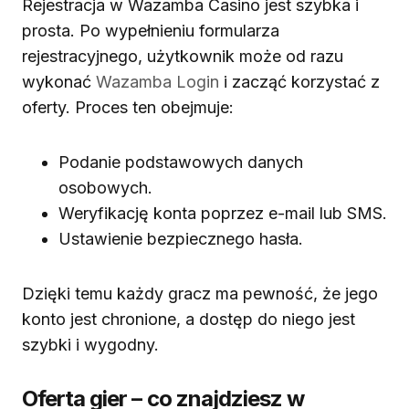
Rejestracja w Wazamba Casino jest szybka i
prosta. Po wypełnieniu formularza
rejestracyjnego, użytkownik może od razu
wykonać
Wazamba Login
i zacząć korzystać z
oferty. Proces ten obejmuje:
Podanie podstawowych danych
osobowych.
Weryfikację konta poprzez e-mail lub SMS.
Ustawienie bezpiecznego hasła.
Dzięki temu każdy gracz ma pewność, że jego
konto jest chronione, a dostęp do niego jest
szybki i wygodny.
Oferta gier – co znajdziesz w