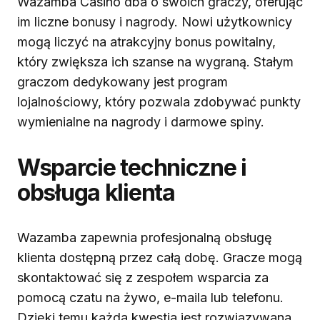
Wazamba Casino dba o swoich graczy, oferując
im liczne bonusy i nagrody. Nowi użytkownicy
mogą liczyć na atrakcyjny bonus powitalny,
który zwiększa ich szanse na wygraną. Stałym
graczom dedykowany jest program
lojalnościowy, który pozwala zdobywać punkty
wymienialne na nagrody i darmowe spiny.
Wsparcie techniczne i
obsługa klienta
Wazamba zapewnia profesjonalną obsługę
klienta dostępną przez całą dobę. Gracze mogą
skontaktować się z zespołem wsparcia za
pomocą czatu na żywo, e-maila lub telefonu.
Dzięki temu każda kwestia jest rozwiązywana