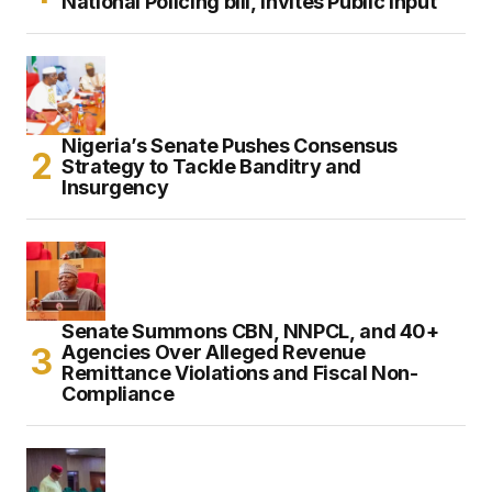
National Policing bill, Invites Public Input
Nigeria’s Senate Pushes Consensus
Strategy to Tackle Banditry and
Insurgency
Senate Summons CBN, NNPCL, and 40+
Agencies Over Alleged Revenue
Remittance Violations and Fiscal Non-
Compliance