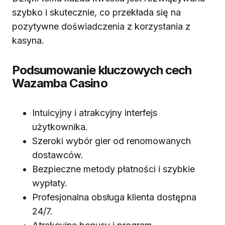
szybko i skutecznie, co przekłada się na
pozytywne doświadczenia z korzystania z
kasyna.
Podsumowanie kluczowych cech
Wazamba Casino
Intuicyjny i atrakcyjny interfejs
użytkownika.
Szeroki wybór gier od renomowanych
dostawców.
Bezpieczne metody płatności i szybkie
wypłaty.
Profesjonalna obsługa klienta dostępna
24/7.