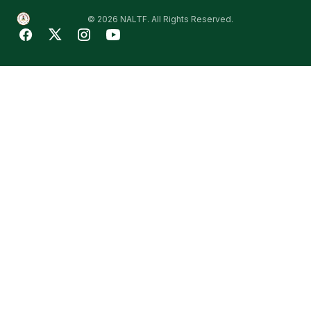
© 2026 NALTF. All Rights Reserved.