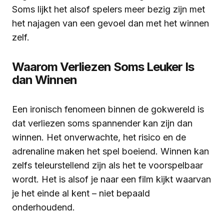
Soms lijkt het alsof spelers meer bezig zijn met
het najagen van een gevoel dan met het winnen
zelf.
Waarom Verliezen Soms Leuker Is
dan Winnen
Een ironisch fenomeen binnen de gokwereld is
dat verliezen soms spannender kan zijn dan
winnen. Het onverwachte, het risico en de
adrenaline maken het spel boeiend. Winnen kan
zelfs teleurstellend zijn als het te voorspelbaar
wordt. Het is alsof je naar een film kijkt waarvan
je het einde al kent – niet bepaald
onderhoudend.