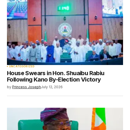
UNCATEGORIZED
House Swears in Hon. Shuaibu Rabiu
Following Kano By-Election Victory
by
Princess Joseph
July 12, 2026