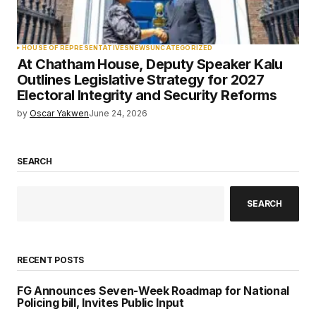
HOUSE OF REPRESENTATIVES
NEWS
UNCATEGORIZED
At Chatham House, Deputy Speaker Kalu
Outlines Legislative Strategy for 2027
Electoral Integrity and Security Reforms
by
Oscar Yakwen
June 24, 2026
SEARCH
SEARCH
RECENT POSTS
FG Announces Seven-Week Roadmap for National
Policing bill, Invites Public Input