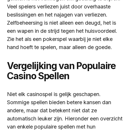
Veel spelers verliezen juist door overhaaste
beslissingen en het najagen van verliezen.
Zelfbeheersing is niet alleen een deugd, het is
een wapen in de strijd tegen het huisvoordeel.
Zie het als een pokerspel waarbij je niet elke
hand hoeft te spelen, maar alleen de goede.
Vergelijking van Populaire
Casino Spellen
Niet elk casinospel is gelijk geschapen.
Sommige spellen bieden betere kansen dan
andere, maar dat betekent niet dat ze
automatisch leuker zijn. Hieronder een overzicht
van enkele populaire spellen met hun