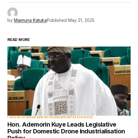
by
Maimuna Katuka
Published
May 21, 2025
READ MORE
HOUSE OF REPRESENTATIVES
NEWS
UNCATEGORIZED
Hon. Ademorin Kuye Leads Legislative
Push for Domestic Drone Industrialisation
Policy