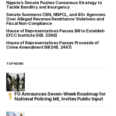
Nigeria’s Senate Pushes Consensus Strategy to
Tackle Banditry and Insurgency
Senate Summons CBN, NNPCL, and 40+ Agencies
Over Alleged Revenue Remittance Violations and
Fiscal Non-Compliance
House of Representatives Passes Bill to Establish
EFCC Institute (HB. 2396)
House of Representatives Passes Proceeds of
Crime Amendment Bill (HB. 2447)
TOP NEWS
FG Announces Seven-Week Roadmap for
National Policing bill, Invites Public Input