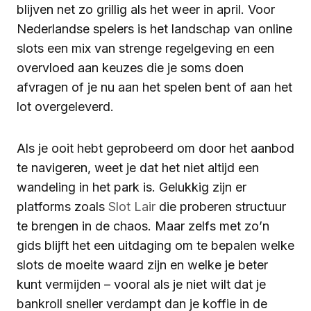
blijven net zo grillig als het weer in april. Voor
Nederlandse spelers is het landschap van online
slots een mix van strenge regelgeving en een
overvloed aan keuzes die je soms doen
afvragen of je nu aan het spelen bent of aan het
lot overgeleverd.
Als je ooit hebt geprobeerd om door het aanbod
te navigeren, weet je dat het niet altijd een
wandeling in het park is. Gelukkig zijn er
platforms zoals
Slot Lair
die proberen structuur
te brengen in de chaos. Maar zelfs met zo’n
gids blijft het een uitdaging om te bepalen welke
slots de moeite waard zijn en welke je beter
kunt vermijden – vooral als je niet wilt dat je
bankroll sneller verdampt dan je koffie in de