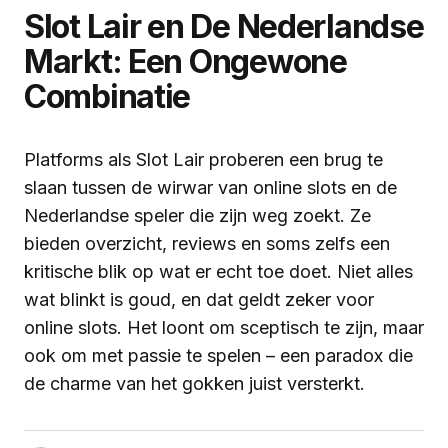
Slot Lair en De Nederlandse
Markt: Een Ongewone
Combinatie
Platforms als Slot Lair proberen een brug te
slaan tussen de wirwar van online slots en de
Nederlandse speler die zijn weg zoekt. Ze
bieden overzicht, reviews en soms zelfs een
kritische blik op wat er echt toe doet. Niet alles
wat blinkt is goud, en dat geldt zeker voor
online slots. Het loont om sceptisch te zijn, maar
ook om met passie te spelen – een paradox die
de charme van het gokken juist versterkt.