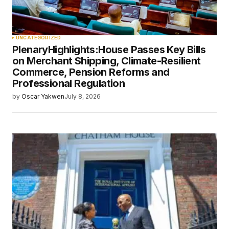
UNCATEGORIZED
PlenaryHighlights:House Passes Key Bills
on Merchant Shipping, Climate-Resilient
Commerce, Pension Reforms and
Professional Regulation
by
Oscar Yakwen
July 8, 2026