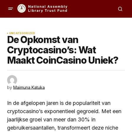
UNCATEGORIZED
De Opkomst van
Cryptocasino’s: Wat
Maakt CoinCasino Uniek?
by
Maimuna Katuka
In de afgelopen jaren is de populariteit van
cryptocasino’s exponentieel gegroeid. Met een
jaarlijkse groei van meer dan 30% in
gebruikersaantallen, transformeert deze niche