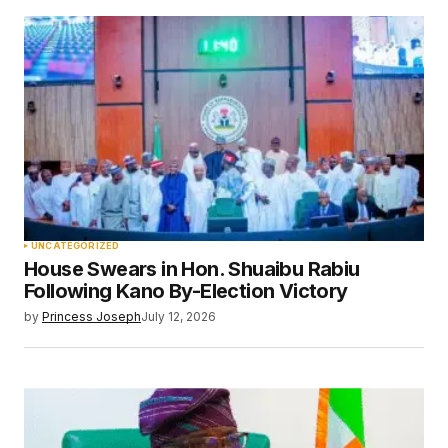
UNCATEGORIZED
House Swears in Hon. Shuaibu Rabiu
Following Kano By-Election Victory
by
Princess Joseph
July 12, 2026