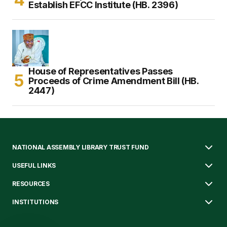
Establish EFCC Institute (HB. 2396)
House of Representatives Passes
Proceeds of Crime Amendment Bill (HB.
2447)
NATIONAL ASSEMBLY LIBRARY TRUST FUND
USEFUL LINKS
RESOURCES
INSTITUTIONS