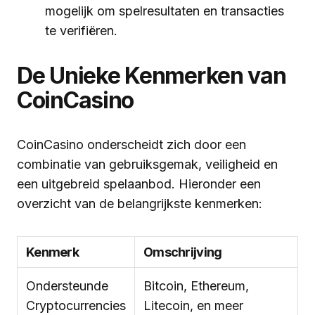
mogelijk om spelresultaten en transacties
te verifiëren.
De Unieke Kenmerken van
CoinCasino
CoinCasino onderscheidt zich door een
combinatie van gebruiksgemak, veiligheid en
een uitgebreid spelaanbod. Hieronder een
overzicht van de belangrijkste kenmerken:
Kenmerk
Omschrijving
Ondersteunde
Bitcoin, Ethereum,
Cryptocurrencies
Litecoin, en meer