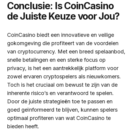
Conclusie: Is CoinCasino
de Juiste Keuze voor Jou?
CoinCasino biedt een innovatieve en veilige
gokomgeving die profiteert van de voordelen
van cryptocurrency. Met een breed spelaanbod,
snelle betalingen en een sterke focus op
privacy, is het een aantrekkelijk platform voor
zowel ervaren cryptospelers als nieuwkomers.
Toch is het cruciaal om bewust te zijn van de
inherente risico’s en verantwoord te spelen.
Door de juiste strategieën toe te passen en
goed geïnformeerd te blijven, kunnen spelers
optimaal profiteren van wat CoinCasino te
bieden heeft.