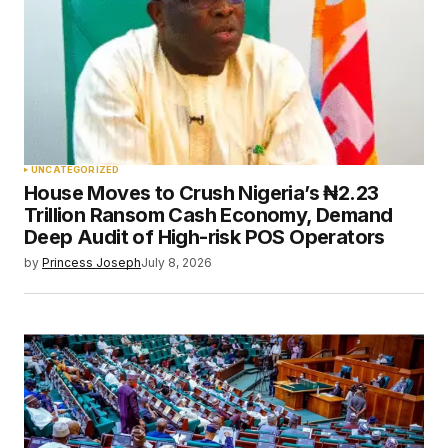
UNCATEGORIZED
House Moves to Crush Nigeria’s ₦2.23
Trillion Ransom Cash Economy, Demand
Deep Audit of High-risk POS Operators
by
Princess Joseph
July 8, 2026