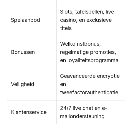
Slots, tafelspellen, live
Spelaanbod
casino, en exclusieve
titels
Welkomstbonus,
Bonussen
regelmatige promoties,
en loyaliteitsprogramma
Geavanceerde encryptie
Veiligheid
en
tweefactorauthenticatie
24/7 live chat en e-
Klantenservice
mailondersteuning