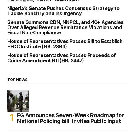
Nigeria’s Senate Pushes Consensus Strategy to
Tackle Banditry and Insurgency
Senate Summons CBN, NNPCL, and 40+ Agencies
Over Alleged Revenue Remittance Violations and
Fiscal Non-Compliance
House of Representatives Passes Bill to Establish
EFCC Institute (HB. 2396)
House of Representatives Passes Proceeds of
Crime Amendment Bill (HB. 2447)
TOP NEWS
FG Announces Seven-Week Roadmap for
National Policing bill, Invites Public Input