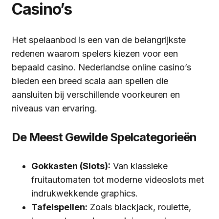
Casino’s
Het spelaanbod is een van de belangrijkste
redenen waarom spelers kiezen voor een
bepaald casino. Nederlandse online casino’s
bieden een breed scala aan spellen die
aansluiten bij verschillende voorkeuren en
niveaus van ervaring.
De Meest Gewilde Spelcategorieën
Gokkasten (Slots):
Van klassieke
fruitautomaten tot moderne videoslots met
indrukwekkende graphics.
Tafelspellen:
Zoals blackjack, roulette,