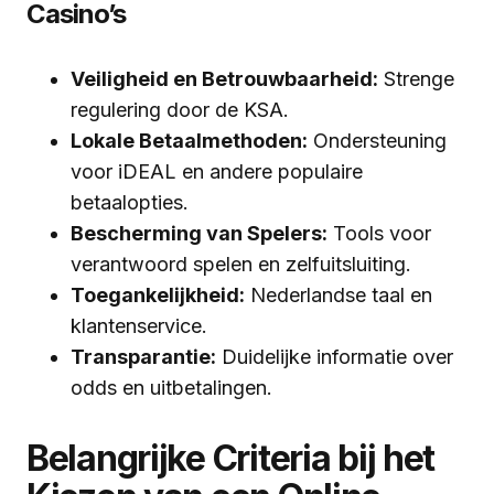
Casino’s
Veiligheid en Betrouwbaarheid:
Strenge
regulering door de KSA.
Lokale Betaalmethoden:
Ondersteuning
voor iDEAL en andere populaire
betaalopties.
Bescherming van Spelers:
Tools voor
verantwoord spelen en zelfuitsluiting.
Toegankelijkheid:
Nederlandse taal en
klantenservice.
Transparantie:
Duidelijke informatie over
odds en uitbetalingen.
Belangrijke Criteria bij het