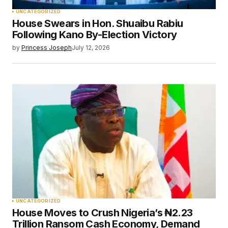
UNCATEGORIZED
House Swears in Hon. Shuaibu Rabiu
Following Kano By-Election Victory
by
Princess Joseph
July 12, 2026
UNCATEGORIZED
House Moves to Crush Nigeria’s ₦2.23
Trillion Ransom Cash Economy, Demand