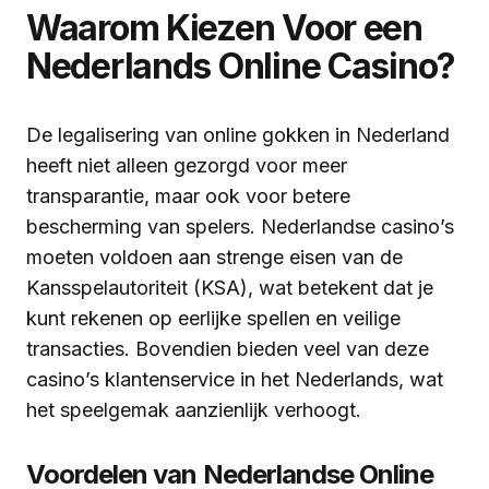
Waarom Kiezen Voor een
Nederlands Online Casino?
De legalisering van online gokken in Nederland
heeft niet alleen gezorgd voor meer
transparantie, maar ook voor betere
bescherming van spelers. Nederlandse casino’s
moeten voldoen aan strenge eisen van de
Kansspelautoriteit (KSA), wat betekent dat je
kunt rekenen op eerlijke spellen en veilige
transacties. Bovendien bieden veel van deze
casino’s klantenservice in het Nederlands, wat
het speelgemak aanzienlijk verhoogt.
Voordelen van Nederlandse Online