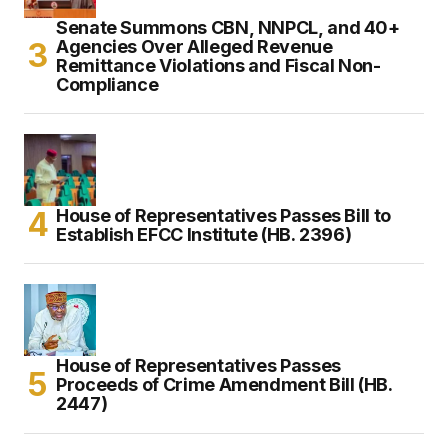
Senate Summons CBN, NNPCL, and 40+
Agencies Over Alleged Revenue
Remittance Violations and Fiscal Non-
Compliance
House of Representatives Passes Bill to
Establish EFCC Institute (HB. 2396)
House of Representatives Passes
Proceeds of Crime Amendment Bill (HB.
2447)