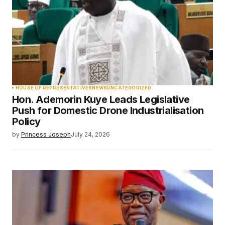
HOUSE OF REPRESENTATIVES
NEWS
UNCATEGORIZED
Hon. Ademorin Kuye Leads Legislative
Push for Domestic Drone Industrialisation
Policy
by
Princess Joseph
July 24, 2026