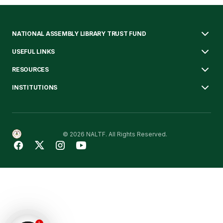
NATIONAL ASSEMBLY LIBRARY TRUST FUND
USEFUL LINKS
RESOURCES
INSTITUTIONS
© 2026 NALTF. All Rights Reserved.