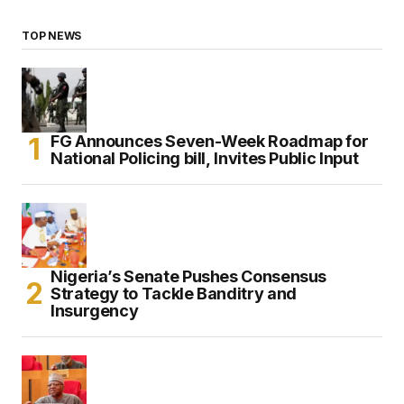
TOP NEWS
FG Announces Seven-Week Roadmap for
National Policing bill, Invites Public Input
Nigeria’s Senate Pushes Consensus
Strategy to Tackle Banditry and
Insurgency