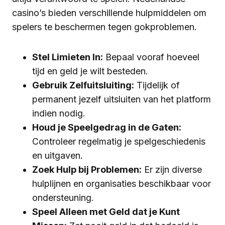
casino’s bieden verschillende hulpmiddelen om
spelers te beschermen tegen gokproblemen.
Stel Limieten In:
Bepaal vooraf hoeveel
tijd en geld je wilt besteden.
Gebruik Zelfuitsluiting:
Tijdelijk of
permanent jezelf uitsluiten van het platform
indien nodig.
Houd je Speelgedrag in de Gaten:
Controleer regelmatig je spelgeschiedenis
en uitgaven.
Zoek Hulp bij Problemen:
Er zijn diverse
hulplijnen en organisaties beschikbaar voor
ondersteuning.
Speel Alleen met Geld dat je Kunt