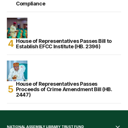
Compliance
House of Representatives Passes Bill to
Establish EFCC Institute (HB. 2396)
House of Representatives Passes
Proceeds of Crime Amendment Bill (HB.
2447)
NATIONAL ASSEMBLY LIBRARY TRUST FUND