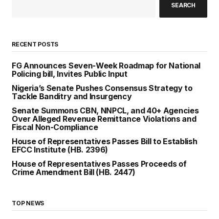
SEARCH
RECENT POSTS
FG Announces Seven-Week Roadmap for National
Policing bill, Invites Public Input
Nigeria’s Senate Pushes Consensus Strategy to
Tackle Banditry and Insurgency
Senate Summons CBN, NNPCL, and 40+ Agencies
Over Alleged Revenue Remittance Violations and
Fiscal Non-Compliance
House of Representatives Passes Bill to Establish
EFCC Institute (HB. 2396)
House of Representatives Passes Proceeds of
Crime Amendment Bill (HB. 2447)
TOP NEWS