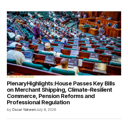
UNCATEGORIZED
PlenaryHighlights:House Passes Key Bills
on Merchant Shipping, Climate-Resilient
Commerce, Pension Reforms and
Professional Regulation
by
Oscar Yakwen
July 8, 2026