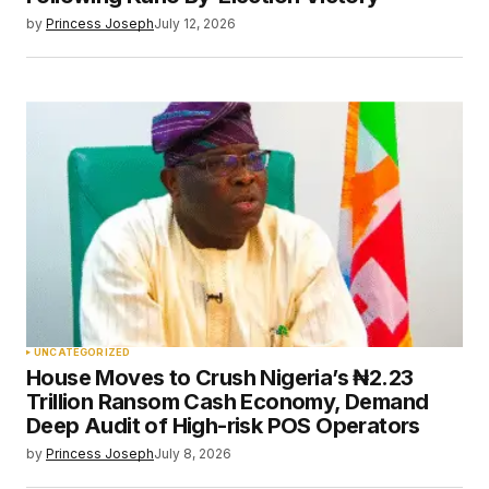
by
Princess Joseph
July 12, 2026
UNCATEGORIZED
House Moves to Crush Nigeria’s ₦2.23
Trillion Ransom Cash Economy, Demand
Deep Audit of High-risk POS Operators
by
Princess Joseph
July 8, 2026