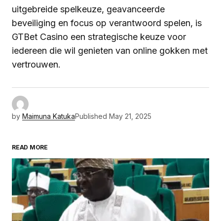
uitgebreide spelkeuze, geavanceerde
beveiliging en focus op verantwoord spelen, is
GTBet Casino een strategische keuze voor
iedereen die wil genieten van online gokken met
vertrouwen.
by
Maimuna Katuka
Published
May 21, 2025
READ MORE