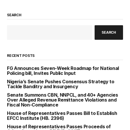
SEARCH
SEARCH
RECENT POSTS
FG Announces Seven-Week Roadmap for National
Policing bill, Invites Public Input
Nigeria’s Senate Pushes Consensus Strategy to
Tackle Banditry and Insurgency
Senate Summons CBN, NNPCL, and 40+ Agencies
Over Alleged Revenue Remittance Violations and
Fiscal Non-Compliance
House of Representatives Passes Bill to Establish
EFCC Institute (HB. 2396)
House of Representatives Passes Proceeds of