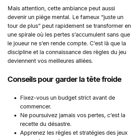
Mais attention, cette ambiance peut aussi
devenir un piège mental. Le fameux “juste un
tour de plus” peut rapidement se transformer en
une spirale où les pertes s’accumulent sans que
le joueur ne s’en rende compte. C’est là que la
discipline et la connaissance des règles du jeu
deviennent vos meilleures alliées.
Conseils pour garder la tête froide
Fixez-vous un budget strict avant de
commencer.
Ne poursuivez jamais vos pertes, c’est la
recette du désastre.
Apprenez les règles et stratégies des jeux