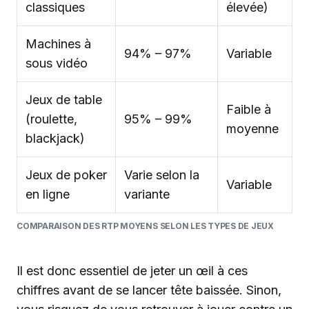
classiques
élevée)
Machines à
94% – 97%
Variable
sous vidéo
Jeux de table
Faible à
(roulette,
95% – 99%
moyenne
blackjack)
Jeux de poker
Varie selon la
Variable
en ligne
variante
COMPARAISON DES RTP MOYENS SELON LES TYPES DE JEUX
Il est donc essentiel de jeter un œil à ces
chiffres avant de se lancer tête baissée. Sinon,