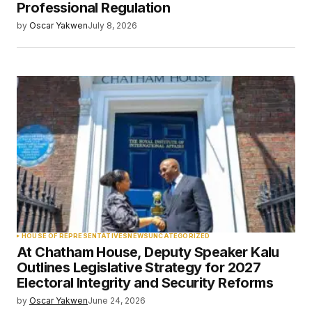
Professional Regulation
by
Oscar Yakwen
July 8, 2026
HOUSE OF REPRESENTATIVES
NEWS
UNCATEGORIZED
At Chatham House, Deputy Speaker Kalu
Outlines Legislative Strategy for 2027
Electoral Integrity and Security Reforms
by
Oscar Yakwen
June 24, 2026