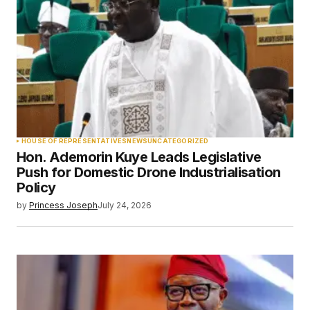
HOUSE OF REPRESENTATIVES
NEWS
UNCATEGORIZED
Hon. Ademorin Kuye Leads Legislative
Push for Domestic Drone Industrialisation
Policy
by
Princess Joseph
July 24, 2026