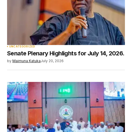
UNCATEGORIZED
Senate Plenary Highlights for July 14, 2026.
by
Maimuna Katuka
July 20, 2026