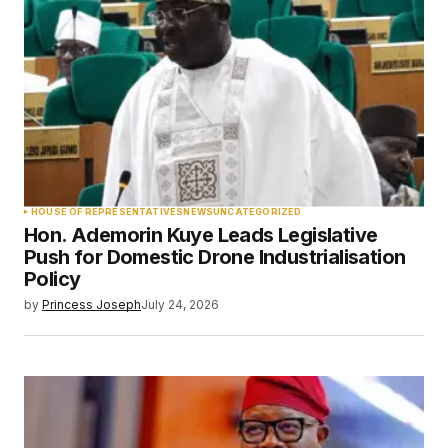
HOUSE OF REPRESENTATIVES
NEWS
UNCATEGORIZED
Hon. Ademorin Kuye Leads Legislative
Push for Domestic Drone Industrialisation
Policy
by
Princess Joseph
July 24, 2026