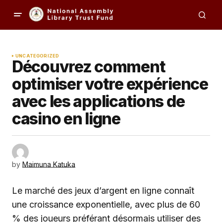
UNCATEGORIZED
Découvrez comment
optimiser votre expérience
avec les applications de
casino en ligne
by
Maimuna Katuka
Le marché des jeux d’argent en ligne connaît
une croissance exponentielle, avec plus de 60
% des joueurs préférant désormais utiliser des