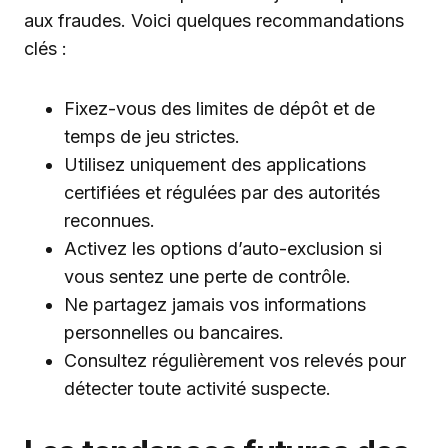
aux fraudes. Voici quelques recommandations
clés :
Fixez-vous des limites de dépôt et de
temps de jeu strictes.
Utilisez uniquement des applications
certifiées et régulées par des autorités
reconnues.
Activez les options d’auto-exclusion si
vous sentez une perte de contrôle.
Ne partagez jamais vos informations
personnelles ou bancaires.
Consultez régulièrement vos relevés pour
détecter toute activité suspecte.