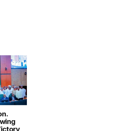
on.
owing
ictory