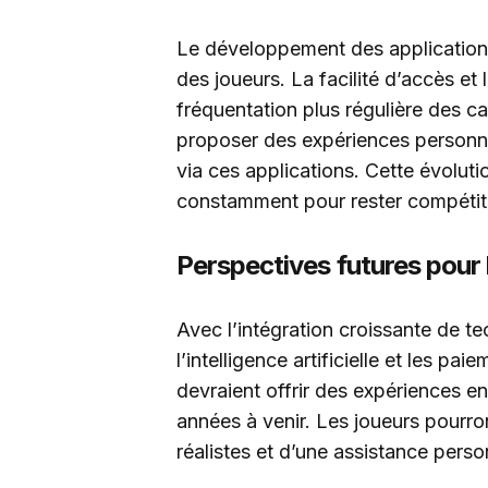
Le développement des application
des joueurs. La facilité d’accès et
fréquentation plus régulière des ca
proposer des expériences personna
via ces applications. Cette évolu
constamment pour rester compétiti
Perspectives futures pour 
Avec l’intégration croissante de te
l’intelligence artificielle et les pa
devraient offrir des expériences e
années à venir. Les joueurs pourron
réalistes et d’une assistance perso