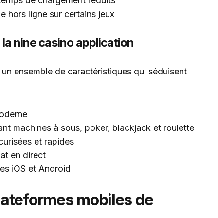
s temps de chargement réduits
e hors ligne sur certains jeux
 la nine casino application
 un ensemble de caractéristiques qui séduisent
moderne
ant machines à sous, poker, blackjack et roulette
curisées et rapides
at en direct
mes iOS et Android
ateformes mobiles de