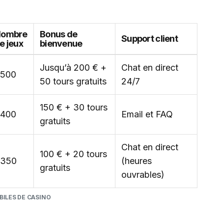
ombre
Bonus de
Support client
e jeux
bienvenue
Jusqu’à 200 € +
Chat en direct
500
50 tours gratuits
24/7
150 € + 30 tours
400
Email et FAQ
gratuits
Chat en direct
100 € + 20 tours
350
(heures
gratuits
ouvrables)
BILES DE CASINO