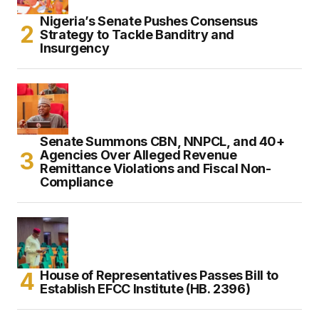
Nigeria’s Senate Pushes Consensus
Strategy to Tackle Banditry and
Insurgency
Senate Summons CBN, NNPCL, and 40+
Agencies Over Alleged Revenue
Remittance Violations and Fiscal Non-
Compliance
House of Representatives Passes Bill to
Establish EFCC Institute (HB. 2396)