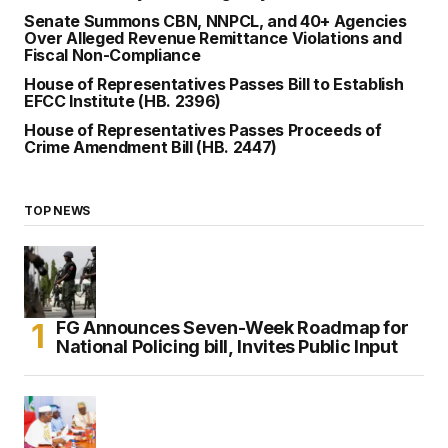
Senate Summons CBN, NNPCL, and 40+ Agencies
Over Alleged Revenue Remittance Violations and
Fiscal Non-Compliance
House of Representatives Passes Bill to Establish
EFCC Institute (HB. 2396)
House of Representatives Passes Proceeds of
Crime Amendment Bill (HB. 2447)
TOP NEWS
FG Announces Seven-Week Roadmap for
National Policing bill, Invites Public Input