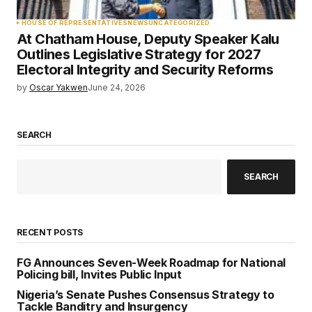
HOUSE OF REPRESENTATIVES
NEWS
UNCATEGORIZED
At Chatham House, Deputy Speaker Kalu
Outlines Legislative Strategy for 2027
Electoral Integrity and Security Reforms
by
Oscar Yakwen
June 24, 2026
SEARCH
SEARCH
RECENT POSTS
FG Announces Seven-Week Roadmap for National
Policing bill, Invites Public Input
Nigeria’s Senate Pushes Consensus Strategy to
Tackle Banditry and Insurgency