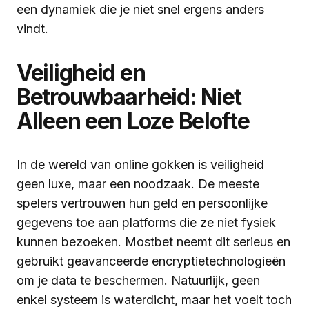
een dynamiek die je niet snel ergens anders
vindt.
Veiligheid en
Betrouwbaarheid: Niet
Alleen een Loze Belofte
In de wereld van online gokken is veiligheid
geen luxe, maar een noodzaak. De meeste
spelers vertrouwen hun geld en persoonlijke
gegevens toe aan platforms die ze niet fysiek
kunnen bezoeken. Mostbet neemt dit serieus en
gebruikt geavanceerde encryptietechnologieën
om je data te beschermen. Natuurlijk, geen
enkel systeem is waterdicht, maar het voelt toch