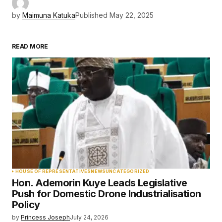
by
Maimuna Katuka
Published
May 22, 2025
READ MORE
HOUSE OF REPRESENTATIVES
NEWS
UNCATEGORIZED
Hon. Ademorin Kuye Leads Legislative
Push for Domestic Drone Industrialisation
Policy
by
Princess Joseph
July 24, 2026