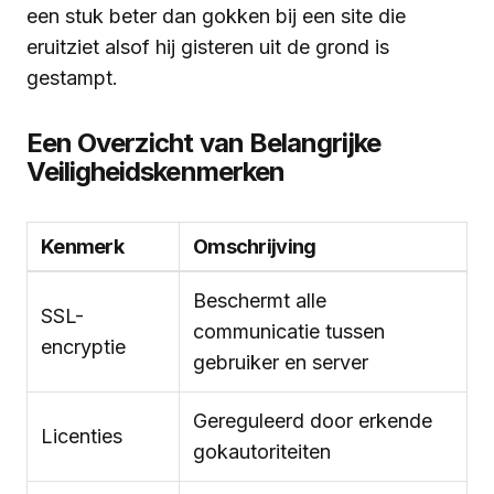
een stuk beter dan gokken bij een site die
eruitziet alsof hij gisteren uit de grond is
gestampt.
Een Overzicht van Belangrijke
Veiligheidskenmerken
Kenmerk
Omschrijving
Beschermt alle
SSL-
communicatie tussen
encryptie
gebruiker en server
Gereguleerd door erkende
Licenties
gokautoriteiten