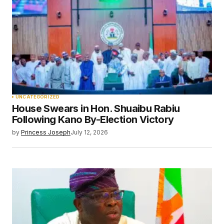
UNCATEGORIZED
House Swears in Hon. Shuaibu Rabiu
Following Kano By-Election Victory
by
Princess Joseph
July 12, 2026