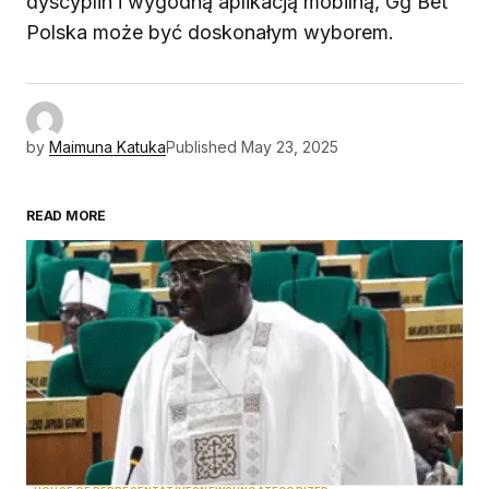
dyscyplin i wygodną aplikacją mobilną, Gg Bet
Polska może być doskonałym wyborem.
by
Maimuna Katuka
Published
May 23, 2025
READ MORE