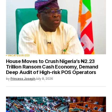
UNCATEGORIZED
House Moves to Crush Nigeria’s ₦2.23
Trillion Ransom Cash Economy, Demand
Deep Audit of High-risk POS Operators
by
Princess Joseph
July 8, 2026