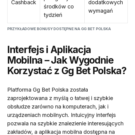
Cashback
dodatkowych
środków co
wymagań
tydzień
PRZYKŁADOWE BONUSY DOSTĘPNE NA GG BET POLSKA
Interfejs i Aplikacja
Mobilna – Jak Wygodnie
Korzystać z Gg Bet Polska?
Platforma Gg Bet Polska została
zaprojektowana z myślą o łatwej i szybkie
obsłudze zarówno na komputerach, jak i
urządzeniach mobilnych. Intuicyjny interfejs
pozwala na szybkie znalezienie interesujących
zakładów, a aplikacja mobilna dostępna na