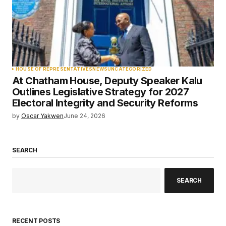
HOUSE OF REPRESENTATIVES
NEWS
UNCATEGORIZED
At Chatham House, Deputy Speaker Kalu
Outlines Legislative Strategy for 2027
Electoral Integrity and Security Reforms
by
Oscar Yakwen
June 24, 2026
SEARCH
SEARCH
RECENT POSTS