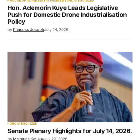
HOUSE OF REPRESENTATIVES
NEWS
UNCATEGORIZED
Hon. Ademorin Kuye Leads Legislative
Push for Domestic Drone Industrialisation
Policy
by
Princess Joseph
July 24, 2026
UNCATEGORIZED
Senate Plenary Highlights for July 14, 2026.
by
Maimuna Katuka
July 20, 2026