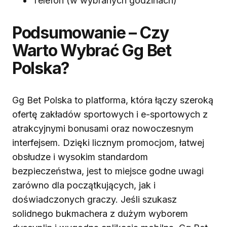
Telefon (w wybranych godzinach)
Podsumowanie – Czy
Warto Wybrać Gg Bet
Polska?
Gg Bet Polska to platforma, która łączy szeroką
ofertę zakładów sportowych i e-sportowych z
atrakcyjnymi bonusami oraz nowoczesnym
interfejsem. Dzięki licznym promocjom, łatwej
obsłudze i wysokim standardom
bezpieczeństwa, jest to miejsce godne uwagi
zarówno dla początkujących, jak i
doświadczonych graczy. Jeśli szukasz
solidnego bukmachera z dużym wyborem