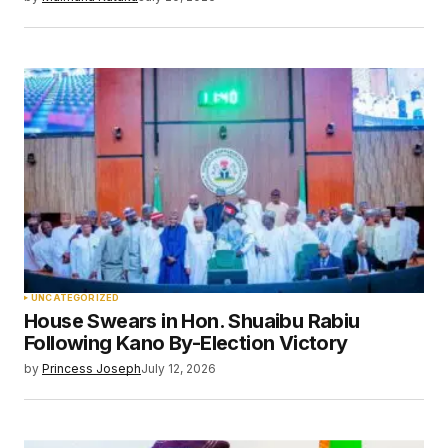
UNCATEGORIZED
House Swears in Hon. Shuaibu Rabiu
Following Kano By-Election Victory
by
Princess Joseph
July 12, 2026