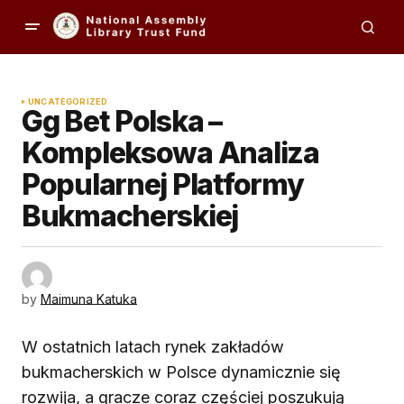
UNCATEGORIZED
Gg Bet Polska –
Kompleksowa Analiza
Popularnej Platformy
Bukmacherskiej
by
Maimuna Katuka
W ostatnich latach rynek zakładów
bukmacherskich w Polsce dynamicznie się
rozwija, a gracze coraz częściej poszukują