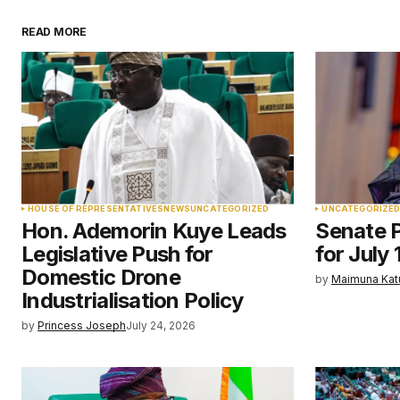
READ MORE
HOUSE OF REPRESENTATIVES
NEWS
UNCATEGORIZED
UNCATEGORIZE
Hon. Ademorin Kuye Leads
Senate P
Legislative Push for
for July 
Domestic Drone
by
Maimuna Kat
Industrialisation Policy
by
Princess Joseph
July 24, 2026