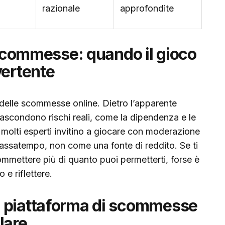
razionale
approfondite
e scommesse: quando il gioco
vertente
 delle scommesse online. Dietro l’apparente
i nascondono rischi reali, come la dipendenza e le
 molti esperti invitino a giocare con moderazione
assatempo, non come una fonte di reddito. Se ti
commettere più di quanto puoi permetterti, forse è
 e riflettere.
 piattaforma di scommesse
lare