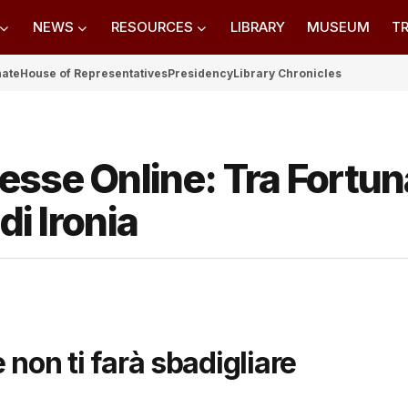
NEWS
RESOURCES
LIBRARY
MUSEUM
TR
nate
House of Representatives
Presidency
Library Chronicles
sse Online: Tra Fortun
di Ironia
non ti farà sbadigliare