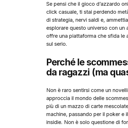
Se pensi che il gioco d’azzardo onl
click casuale, ti stai perdendo met
di strategia, nervi saldi e, ammetti
esplorare questo universo con un
offre una piattaforma che sfida le 
sul serio.
Perché le scommess
da ragazzi (ma quas
Non è raro sentirsi come un novell
approccia il mondo delle scommesse
più di un mazzo di carte mescolate
machine, passando per il poker e il
insidie. Non è solo questione di f