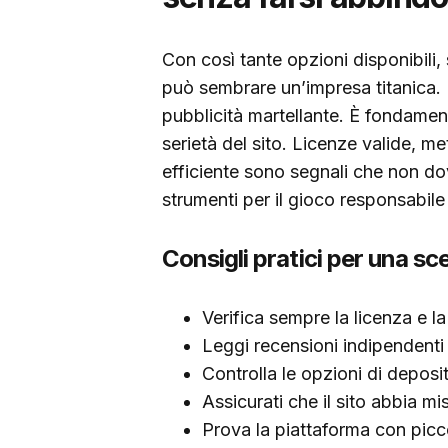
Con così tante opzioni disponibili
può sembrare un’impresa titanica. 
pubblicità martellante. È fondament
serietà del sito. Licenze valide, me
efficiente sono segnali che non dov
strumenti per il gioco responsabile
Consigli pratici per una s
Verifica sempre la licenza e 
Leggi recensioni indipendenti e
Controlla le opzioni di deposi
Assicurati che il sito abbia mi
Prova la piattaforma con picc