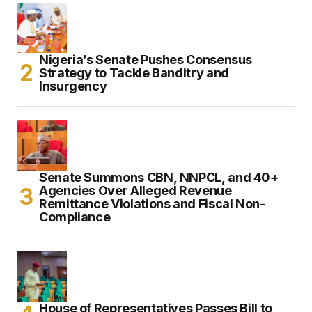
Nigeria’s Senate Pushes Consensus
Strategy to Tackle Banditry and
Insurgency
Senate Summons CBN, NNPCL, and 40+
Agencies Over Alleged Revenue
Remittance Violations and Fiscal Non-
Compliance
House of Representatives Passes Bill to