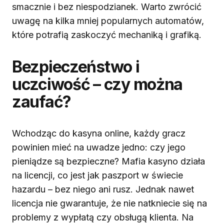
smacznie i bez niespodzianek. Warto zwrócić
uwagę na kilka mniej popularnych automatów,
które potrafią zaskoczyć mechaniką i grafiką.
Bezpieczeństwo i
uczciwość – czy można
zaufać?
Wchodząc do kasyna online, każdy gracz
powinien mieć na uwadze jedno: czy jego
pieniądze są bezpieczne? Mafia kasyno działa
na licencji, co jest jak paszport w świecie
hazardu – bez niego ani rusz. Jednak nawet
licencja nie gwarantuje, że nie natkniecie się na
problemy z wypłatą czy obsługą klienta. Na