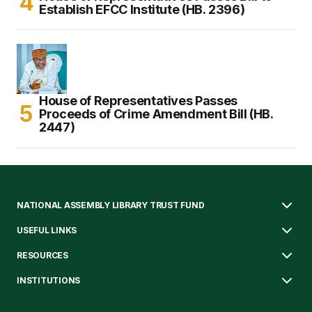
Establish EFCC Institute (HB. 2396)
House of Representatives Passes
Proceeds of Crime Amendment Bill (HB.
2447)
NATIONAL ASSEMBLY LIBRARY TRUST FUND
USEFUL LINKS
RESOURCES
INSTITUTIONS