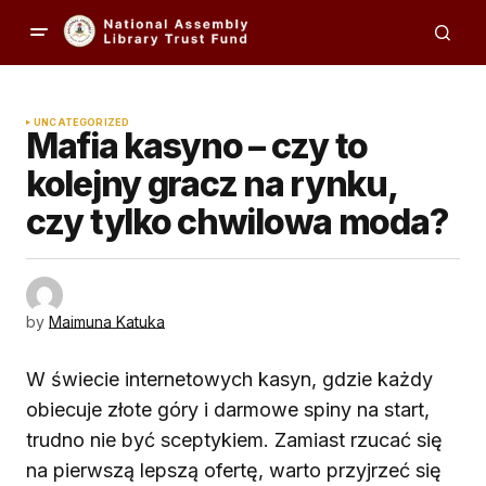
UNCATEGORIZED
Mafia kasyno – czy to
kolejny gracz na rynku,
czy tylko chwilowa moda?
by
Maimuna Katuka
W świecie internetowych kasyn, gdzie każdy
obiecuje złote góry i darmowe spiny na start,
trudno nie być sceptykiem. Zamiast rzucać się
na pierwszą lepszą ofertę, warto przyjrzeć się