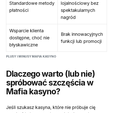
Standardowe metody
lojalnościowy bez
płatności
spektakularnych
nagród
Wsparcie klienta
Brak innowacyjnych
dostępne, choć nie
funkcji lub promocji
błyskawiczne
PLUSY I MINUSY MAFIA KASYNO
Dlaczego warto (lub nie)
spróbować szczęścia w
Mafia kasyno?
Jeśli szukasz kasyna, które nie próbuje cię