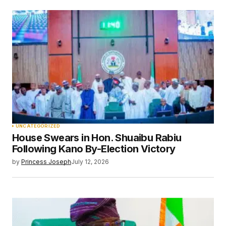
UNCATEGORIZED
House Swears in Hon. Shuaibu Rabiu
Following Kano By-Election Victory
by
Princess Joseph
July 12, 2026