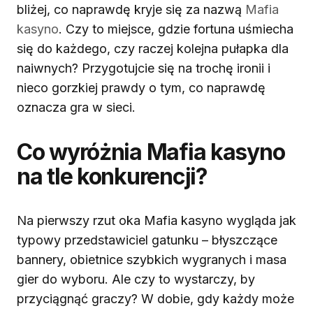
bliżej, co naprawdę kryje się za nazwą
Mafia
kasyno
. Czy to miejsce, gdzie fortuna uśmiecha
się do każdego, czy raczej kolejna pułapka dla
naiwnych? Przygotujcie się na trochę ironii i
nieco gorzkiej prawdy o tym, co naprawdę
oznacza gra w sieci.
Co wyróżnia Mafia kasyno
na tle konkurencji?
Na pierwszy rzut oka Mafia kasyno wygląda jak
typowy przedstawiciel gatunku – błyszczące
bannery, obietnice szybkich wygranych i masa
gier do wyboru. Ale czy to wystarczy, by
przyciągnąć graczy? W dobie, gdy każdy może