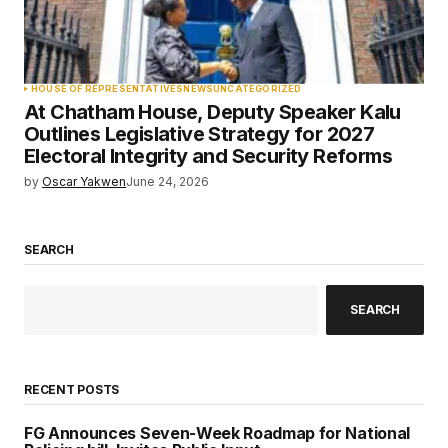
HOUSE OF REPRESENTATIVES
NEWS
UNCATEGORIZED
At Chatham House, Deputy Speaker Kalu
Outlines Legislative Strategy for 2027
Electoral Integrity and Security Reforms
by
Oscar Yakwen
June 24, 2026
SEARCH
SEARCH
RECENT POSTS
FG Announces Seven-Week Roadmap for National