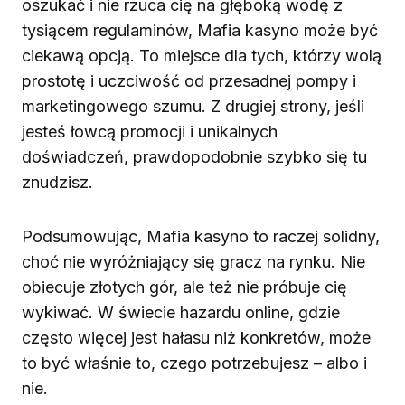
oszukać i nie rzuca cię na głęboką wodę z
tysiącem regulaminów, Mafia kasyno może być
ciekawą opcją. To miejsce dla tych, którzy wolą
prostotę i uczciwość od przesadnej pompy i
marketingowego szumu. Z drugiej strony, jeśli
jesteś łowcą promocji i unikalnych
doświadczeń, prawdopodobnie szybko się tu
znudzisz.
Podsumowując, Mafia kasyno to raczej solidny,
choć nie wyróżniający się gracz na rynku. Nie
obiecuje złotych gór, ale też nie próbuje cię
wykiwać. W świecie hazardu online, gdzie
często więcej jest hałasu niż konkretów, może
to być właśnie to, czego potrzebujesz – albo i
nie.