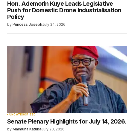
Hon. Ademorin Kuye Leads Legislative
Push for Domestic Drone Industrialisation
Policy
by
Princess Joseph
July 24, 2026
UNCATEGORIZED
Senate Plenary Highlights for July 14, 2026.
by
Maimuna Katuka
July 20, 2026