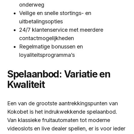
onderweg
Veilige en snelle stortings- en
uitbetalingsopties
24/7 klantenservice met meerdere
contactmogelijkheden
Regelmatige bonussen en
loyaliteitsprogramma’s
Spelaanbod: Variatie en
Kwaliteit
Een van de grootste aantrekkingspunten van
Kokobet is het indrukwekkende spelaanbod.
Van klassieke fruitautomaten tot moderne
videoslots en live dealer spellen, er is voor ieder