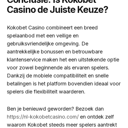
Casino de Juiste Keuze?
Kokobet Casino combineert een breed
spelaanbod met een veilige en
gebruiksvriendelijke omgeving. De
aantrekkelijke bonussen en betrouwbare
klantenservice maken het een uitstekende optie
voor zowel beginnende als ervaren spelers.
Dankzij de mobiele compatibiliteit en snelle
betalingen is het platform bovendien ideaal voor
spelers die flexibiliteit waarderen.
Ben je benieuwd geworden? Bezoek dan
https://nl-kokobetcasino.com/
en ontdek zelf
waarom Kokobet steeds meer spelers aantrekt