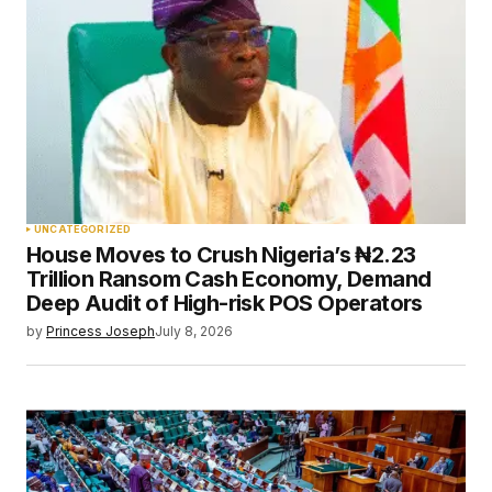
UNCATEGORIZED
House Moves to Crush Nigeria’s ₦2.23
Trillion Ransom Cash Economy, Demand
Deep Audit of High-risk POS Operators
by
Princess Joseph
July 8, 2026