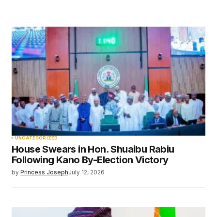
UNCATEGORIZED
House Swears in Hon. Shuaibu Rabiu
Following Kano By-Election Victory
by
Princess Joseph
July 12, 2026