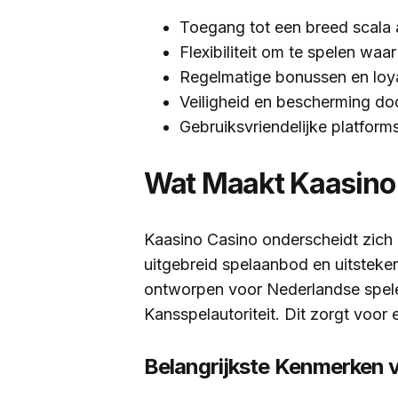
Toegang tot een breed scala aa
Flexibiliteit om te spelen waar
Regelmatige bonussen en loya
Veiligheid en bescherming d
Gebruiksvriendelijke platform
Wat Maakt Kaasino
Kaasino Casino onderscheidt zich
uitgebreid spelaanbod en uitsteken
ontworpen voor Nederlandse speler
Kansspelautoriteit. Dit zorgt voor
Belangrijkste Kenmerken 