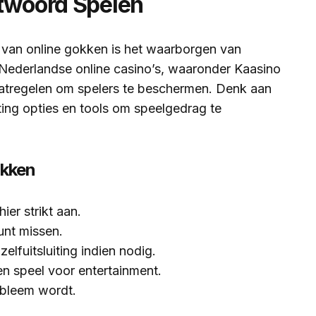
ntwoord Spelen
 van online gokken is het waarborgen van
 Nederlandse online casino’s, waaronder Kaasino
atregelen om spelers te beschermen. Denk aan
uiting opties en tools om speelgedrag te
okken
ier strikt aan.
unt missen.
elfuitsluiting indien nodig.
n speel voor entertainment.
obleem wordt.