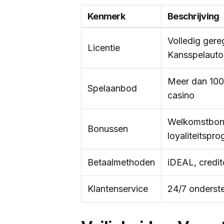
Kenmerk
Beschrijving
Volledig ger
Licentie
Kansspelautor
Meer dan 1000 
Spelaanbod
casino
Welkomstbonu
Bonussen
loyaliteitspr
Betaalmethoden
iDEAL, credit
Klantenservice
24/7 onderste