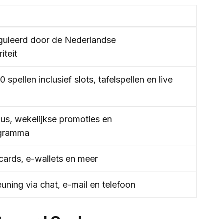
eguleerd door de Nederlandse
iteit
spellen inclusief slots, tafelspellen en live
s, wekelijkse promoties en
ogramma
cards, e-wallets en meer
uning via chat, e-mail en telefoon