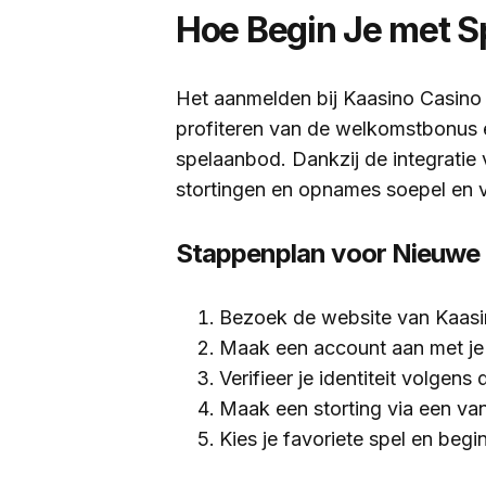
Hoe Begin Je met S
Het aanmelden bij Kaasino Casino i
profiteren van de welkomstbonus e
spelaanbod. Dankzij de integratie
stortingen en opnames soepel en ve
Stappenplan voor Nieuwe 
Bezoek de website van Kaasi
Maak een account aan met je
Verifieer je identiteit volgen
Maak een storting via een va
Kies je favoriete spel en begi