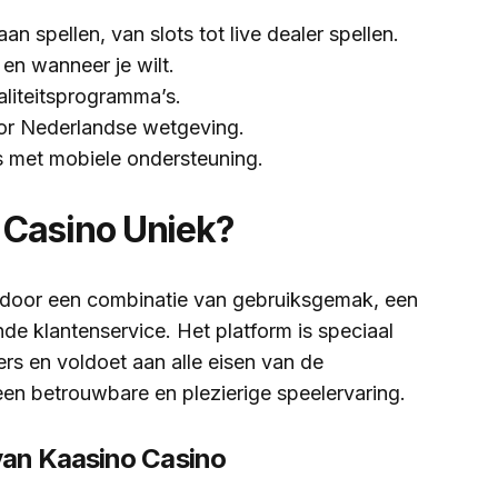
n spellen, van slots tot live dealer spellen.
 en wanneer je wilt.
liteitsprogramma’s.
oor Nederlandse wetgeving.
s met mobiele ondersteuning.
 Casino Uniek?
 door een combinatie van gebruiksgemak, een
de klantenservice. Het platform is speciaal
s en voldoet aan alle eisen van de
 een betrouwbare en plezierige speelervaring.
van Kaasino Casino