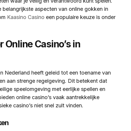
eten waar je veilig en verantwoord kunt spelen.
de belangrijkste aspecten van online gokken in
rom
Kaasino Casino
een populaire keuze is onder
 Online Casino’s in
 in Nederland heeft geleid tot een toename van
n aan strenge regelgeving. Dit betekent dat
ilige speelomgeving met eerlijke spellen en
ieden online casino’s vaak aantrekkelijke
ieke casino’s niet snel zult vinden.
ken