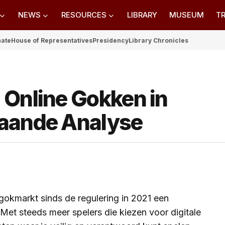
NEWS
RESOURCES
LIBRARY
MUSEUM
TR
nate
House of Representatives
Presidency
Library Chronicles
 Online Gokken in
gaande Analyse
gokmarkt sinds de regulering in 2021 een
et steeds meer spelers die kiezen voor digitale