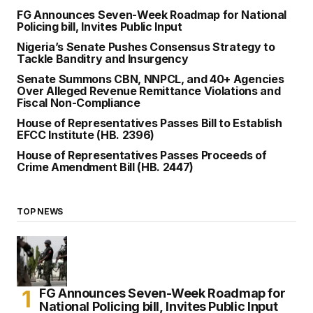
FG Announces Seven-Week Roadmap for National
Policing bill, Invites Public Input
Nigeria’s Senate Pushes Consensus Strategy to
Tackle Banditry and Insurgency
Senate Summons CBN, NNPCL, and 40+ Agencies
Over Alleged Revenue Remittance Violations and
Fiscal Non-Compliance
House of Representatives Passes Bill to Establish
EFCC Institute (HB. 2396)
House of Representatives Passes Proceeds of
Crime Amendment Bill (HB. 2447)
TOP NEWS
FG Announces Seven-Week Roadmap for
National Policing bill, Invites Public Input