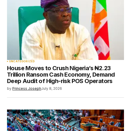
UNCATEGORIZED
House Moves to Crush Nigeria’s ₦2.23
Trillion Ransom Cash Economy, Demand
Deep Audit of High-risk POS Operators
by
Princess Joseph
July 8, 2026