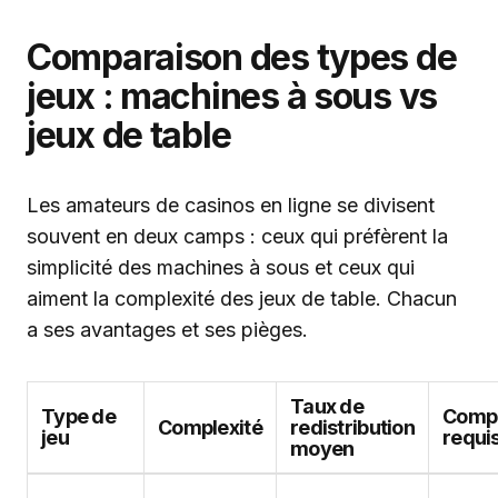
Comparaison des types de
jeux : machines à sous vs
jeux de table
Les amateurs de casinos en ligne se divisent
souvent en deux camps : ceux qui préfèrent la
simplicité des machines à sous et ceux qui
aiment la complexité des jeux de table. Chacun
a ses avantages et ses pièges.
Taux de
Type de
Comp
Complexité
redistribution
jeu
requi
moyen