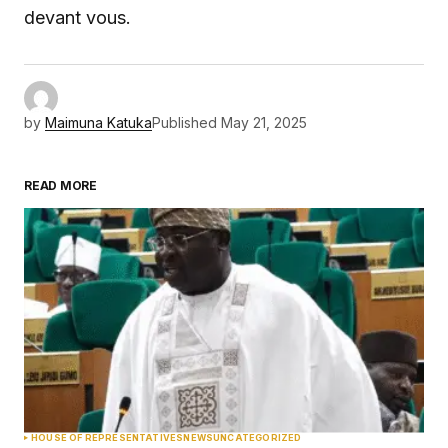
devant vous.
by
Maimuna Katuka
Published
May 21, 2025
READ MORE
HOUSE OF REPRESENTATIVES
NEWS
UNCATEGORIZED