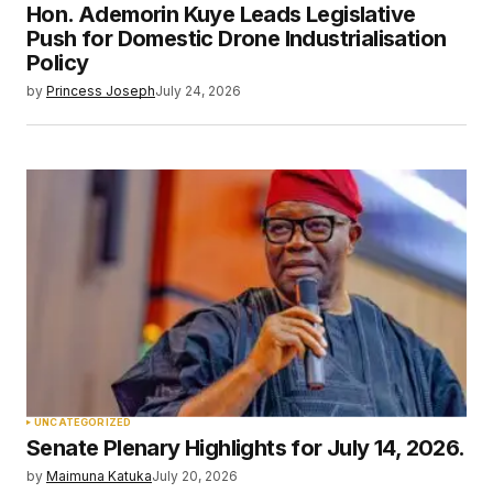
Hon. Ademorin Kuye Leads Legislative
Push for Domestic Drone Industrialisation
Policy
by
Princess Joseph
July 24, 2026
UNCATEGORIZED
Senate Plenary Highlights for July 14, 2026.
by
Maimuna Katuka
July 20, 2026