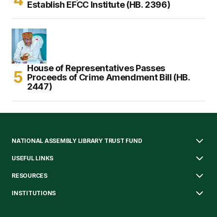
Establish EFCC Institute (HB. 2396)
House of Representatives Passes
Proceeds of Crime Amendment Bill (HB.
2447)
NATIONAL ASSEMBLY LIBRARY TRUST FUND
USEFUL LINKS
RESOURCES
INSTITUTIONS