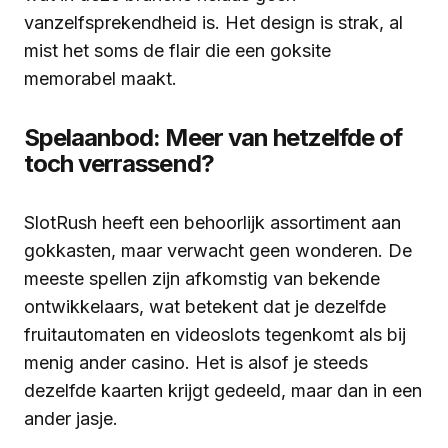
vanzelfsprekendheid is. Het design is strak, al
mist het soms de flair die een goksite
memorabel maakt.
Spelaanbod: Meer van hetzelfde of
toch verrassend?
SlotRush heeft een behoorlijk assortiment aan
gokkasten, maar verwacht geen wonderen. De
meeste spellen zijn afkomstig van bekende
ontwikkelaars, wat betekent dat je dezelfde
fruitautomaten en videoslots tegenkomt als bij
menig ander casino. Het is alsof je steeds
dezelfde kaarten krijgt gedeeld, maar dan in een
ander jasje.