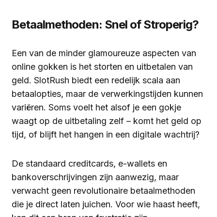
Betaalmethoden: Snel of Stroperig?
Een van de minder glamoureuze aspecten van
online gokken is het storten en uitbetalen van
geld. SlotRush biedt een redelijk scala aan
betaalopties, maar de verwerkingstijden kunnen
variëren. Soms voelt het alsof je een gokje
waagt op de uitbetaling zelf – komt het geld op
tijd, of blijft het hangen in een digitale wachtrij?
De standaard creditcards, e-wallets en
bankoverschrijvingen zijn aanwezig, maar
verwacht geen revolutionaire betaalmethoden
die je direct laten juichen. Voor wie haast heeft,