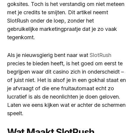
goksites. Toch is het verstandig om niet meteen
met je credits te smijten. Dit artikel neemt
SlotRush onder de loep, zonder het
gebruikelijke marketingpraatje dat je zo vaak
tegenkomt.
Als je nieuwsgierig bent naar wat
SlotRush
precies te bieden heeft, is het goed om eerst te
begrijpen waar dit casino zich in onderscheidt –
of juist niet. Het is alsof je in een gokhal staat en
je afvraagt of die ene fruitautomaat echt zo
lucratief is als de neonlichten je doen geloven.
Laten we eens kijken wat er achter de schermen
speelt.
Wat Maakt SlotRush