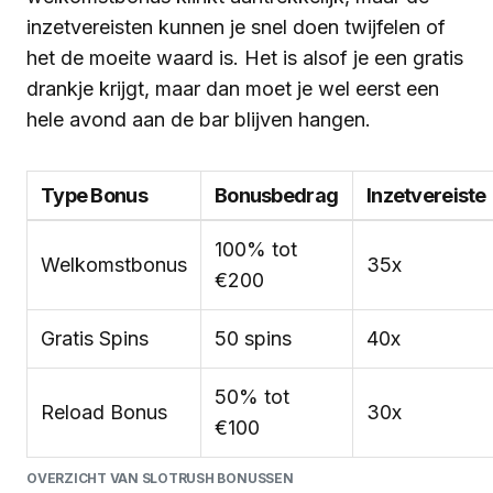
inzetvereisten kunnen je snel doen twijfelen of
het de moeite waard is. Het is alsof je een gratis
drankje krijgt, maar dan moet je wel eerst een
hele avond aan de bar blijven hangen.
Type Bonus
Bonusbedrag
Inzetvereiste
100% tot
Welkomstbonus
35x
€200
Gratis Spins
50 spins
40x
50% tot
Reload Bonus
30x
€100
OVERZICHT VAN SLOTRUSH BONUSSEN