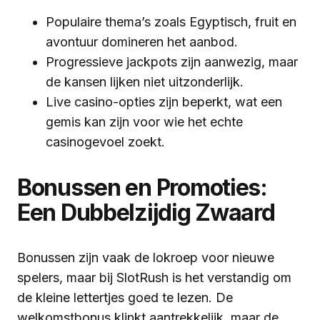
Populaire thema’s zoals Egyptisch, fruit en
avontuur domineren het aanbod.
Progressieve jackpots zijn aanwezig, maar
de kansen lijken niet uitzonderlijk.
Live casino-opties zijn beperkt, wat een
gemis kan zijn voor wie het echte
casinogevoel zoekt.
Bonussen en Promoties:
Een Dubbelzijdig Zwaard
Bonussen zijn vaak de lokroep voor nieuwe
spelers, maar bij SlotRush is het verstandig om
de kleine lettertjes goed te lezen. De
welkomstbonus klinkt aantrekkelijk, maar de