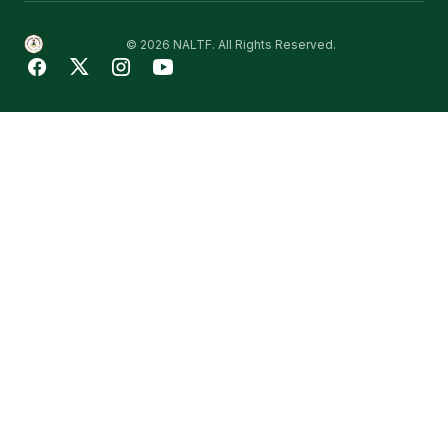
© 2026 NALTF. All Rights Reserved.