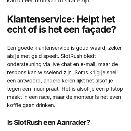
kan dit een bron van frustratie zijn.
Klantenservice: Helpt het
echt of is het een façade?
Een goede klantenservice is goud waard, zeker
als je met geld speelt. SlotRush biedt
ondersteuning via live chat en e-mail, maar de
respons kan wisselend zijn. Soms krijg je snel
een antwoord, andere keren lijkt het alsof je
tegen een muur praat. Het is alsof je een pitstop
maakt in een race, maar de monteur is net even
koffie gaan drinken.
Is SlotRush een Aanrader?