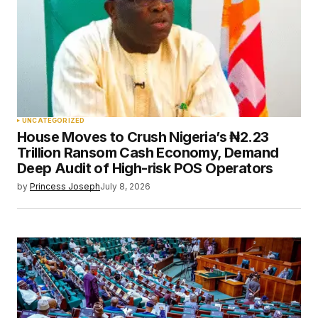
UNCATEGORIZED
House Moves to Crush Nigeria’s ₦2.23
Trillion Ransom Cash Economy, Demand
Deep Audit of High-risk POS Operators
by
Princess Joseph
July 8, 2026