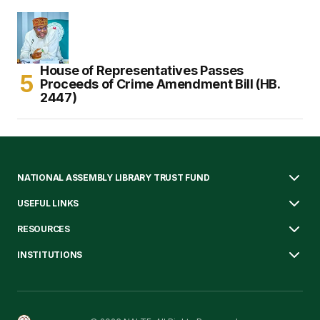
House of Representatives Passes
Proceeds of Crime Amendment Bill (HB.
2447)
NATIONAL ASSEMBLY LIBRARY TRUST FUND
USEFUL LINKS
RESOURCES
INSTITUTIONS