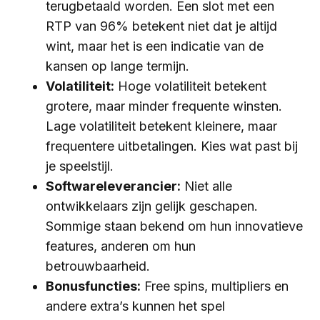
terugbetaald worden. Een slot met een
RTP van 96% betekent niet dat je altijd
wint, maar het is een indicatie van de
kansen op lange termijn.
Volatiliteit:
Hoge volatiliteit betekent
grotere, maar minder frequente winsten.
Lage volatiliteit betekent kleinere, maar
frequentere uitbetalingen. Kies wat past bij
je speelstijl.
Softwareleverancier:
Niet alle
ontwikkelaars zijn gelijk geschapen.
Sommige staan bekend om hun innovatieve
features, anderen om hun
betrouwbaarheid.
Bonusfuncties:
Free spins, multipliers en
andere extra’s kunnen het spel