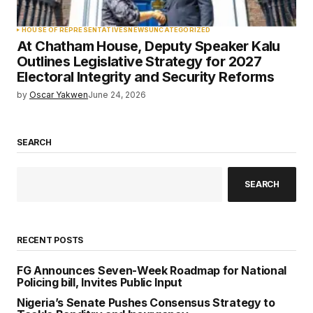
HOUSE OF REPRESENTATIVES
NEWS
UNCATEGORIZED
At Chatham House, Deputy Speaker Kalu
Outlines Legislative Strategy for 2027
Electoral Integrity and Security Reforms
by
Oscar Yakwen
June 24, 2026
SEARCH
SEARCH
RECENT POSTS
FG Announces Seven-Week Roadmap for National
Policing bill, Invites Public Input
Nigeria’s Senate Pushes Consensus Strategy to