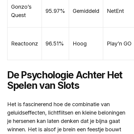
Gonzo’s
95.97%
Gemiddeld
NetEnt
Quest
Reactoonz
96.51%
Hoog
Play’n GO
De Psychologie Achter Het
Spelen van Slots
Het is fascinerend hoe de combinatie van
geluidseffecten, lichtflitsen en kleine beloningen
je hersenen kan laten denken dat je bijna gaat
winnen. Het is alsof je brein een feestje bouwt