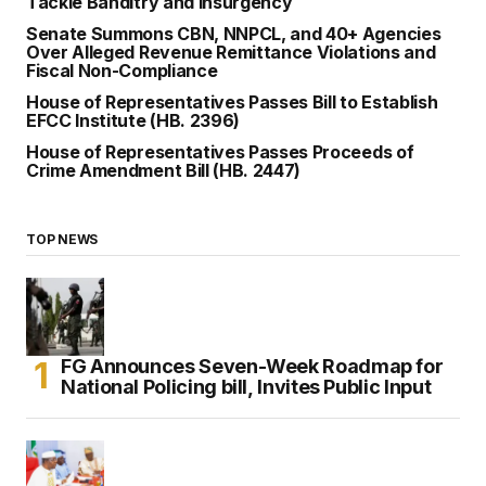
Tackle Banditry and Insurgency
Senate Summons CBN, NNPCL, and 40+ Agencies
Over Alleged Revenue Remittance Violations and
Fiscal Non-Compliance
House of Representatives Passes Bill to Establish
EFCC Institute (HB. 2396)
House of Representatives Passes Proceeds of
Crime Amendment Bill (HB. 2447)
TOP NEWS
FG Announces Seven-Week Roadmap for
National Policing bill, Invites Public Input