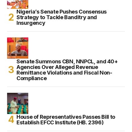
Nigeria’s Senate Pushes Consensus
Strategy to Tackle Banditry and
Insurgency
Senate Summons CBN, NNPCL, and 40+
Agencies Over Alleged Revenue
Remittance Violations and Fiscal Non-
Compliance
House of Representatives Passes Bill to
Establish EFCC Institute (HB. 2396)