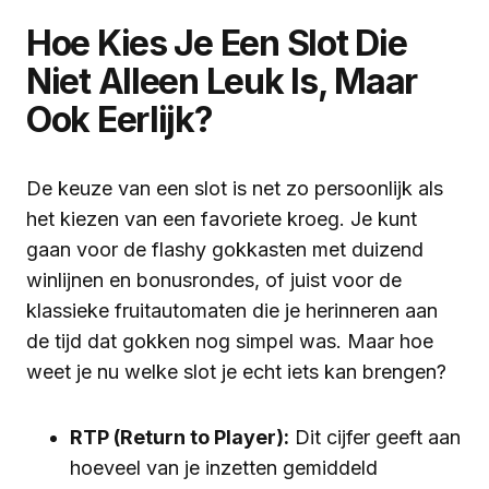
Hoe Kies Je Een Slot Die
Niet Alleen Leuk Is, Maar
Ook Eerlijk?
De keuze van een slot is net zo persoonlijk als
het kiezen van een favoriete kroeg. Je kunt
gaan voor de flashy gokkasten met duizend
winlijnen en bonusrondes, of juist voor de
klassieke fruitautomaten die je herinneren aan
de tijd dat gokken nog simpel was. Maar hoe
weet je nu welke slot je echt iets kan brengen?
RTP (Return to Player):
Dit cijfer geeft aan
hoeveel van je inzetten gemiddeld