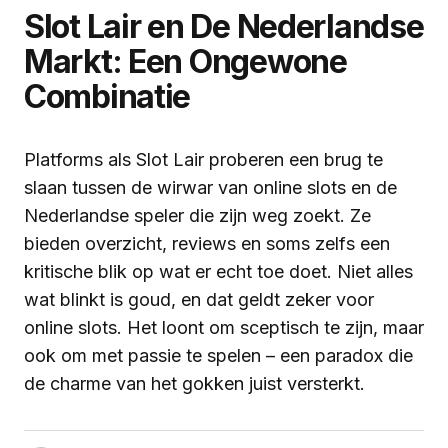
Slot Lair en De Nederlandse
Markt: Een Ongewone
Combinatie
Platforms als Slot Lair proberen een brug te
slaan tussen de wirwar van online slots en de
Nederlandse speler die zijn weg zoekt. Ze
bieden overzicht, reviews en soms zelfs een
kritische blik op wat er echt toe doet. Niet alles
wat blinkt is goud, en dat geldt zeker voor
online slots. Het loont om sceptisch te zijn, maar
ook om met passie te spelen – een paradox die
de charme van het gokken juist versterkt.