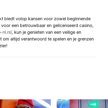
kt biedt volop kansen voor zowel beginnende
en voor een betrouwbaar en gelicenseerd casino,
-nl.nl/
, kun je genieten van een veilige en
et om altijd verantwoord te spelen en je grenzen
ier!