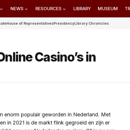
NEWS
RESOURCES
LIBRARY
MUSEUM
TR
nate
House of Representatives
Presidency
Library Chronicles
Online Casino’s in
en enorm populair geworden in Nederland. Met
en in 2021 is de markt flink gegroeid en zijn er