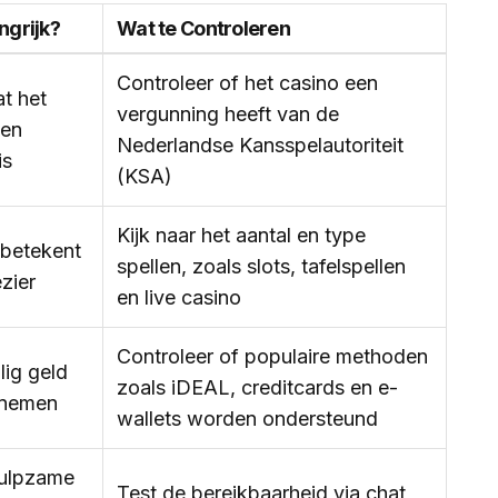
grijk?
Wat te Controleren
Controleer of het casino een
t het
vergunning heeft van de
 en
Nederlandse Kansspelautoriteit
is
(KSA)
Kijk naar het aantal en type
 betekent
spellen, zoals slots, tafelspellen
zier
en live casino
Controleer of populaire methoden
lig geld
zoals iDEAL, creditcards en e-
pnemen
wallets worden ondersteund
hulpzame
Test de bereikbaarheid via chat,