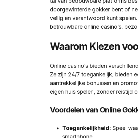
tal van betrouwbare platforms bes
doorgewinterde gokker bent of net 
veilig en verantwoord kunt spelen
betrouwbare online casino’s, bez
Waarom Kiezen voor
Online casino’s bieden verschillen
Ze zijn 24/7 toegankelijk, bieden 
aantrekkelijke bonussen en promot
eigen huis spelen, zonder reistijd o
Voordelen van Online Gok
Toegankelijkheid:
Speel waar
smartphone.