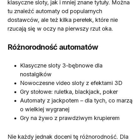
klasyczne sloty, jak i mniej znane tytuły. Można
tu znaleźć automaty od popularnych
dostawców, ale też kilka perełek, które nie
rzucają się w oczy na pierwszy rzut oka.
Różnorodność automatów
Klasyczne sloty 3-bębnowe dla
nostalgików
Nowoczesne video sloty z efektami 3D
Gry stołowe: ruletka, blackjack, poker
Automaty z jackpotem – dla tych, co marzą
o wielkiej wygranej
Gry na żywo z prawdziwym krupierem
Nie każdy jednak doceni tę różnorodność. Dla