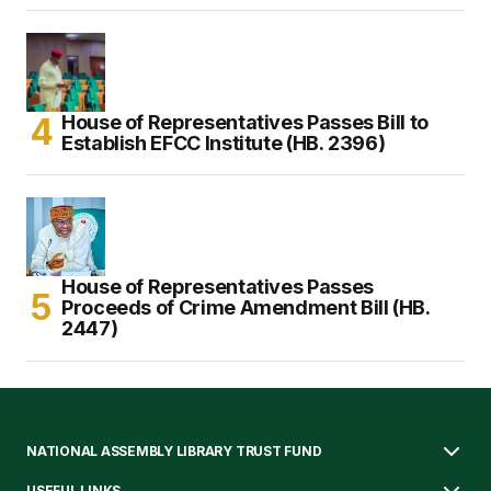
House of Representatives Passes Bill to
Establish EFCC Institute (HB. 2396)
House of Representatives Passes
Proceeds of Crime Amendment Bill (HB.
2447)
NATIONAL ASSEMBLY LIBRARY TRUST FUND
USEFUL LINKS