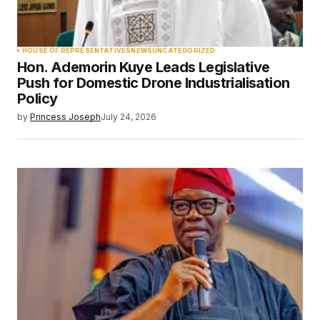
HOUSE OF REPRESENTATIVES
NEWS
UNCATEGORIZED
Hon. Ademorin Kuye Leads Legislative
Push for Domestic Drone Industrialisation
Policy
by
Princess Joseph
July 24, 2026