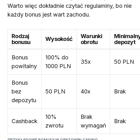
Warto więc dokładnie czytać regulaminy, bo nie
każdy bonus jest wart zachodu.
Rodzaj
Warunki
Minimaln
Wysokość
bonusu
obrotu
depozyt
Bonus
100% do
35x
50 PLN
powitalny
1000 PLN
Bonus
bez
50 PLN
40x
Brak
depozytu
10%
Brak
Cashback
Brak
zwrotu
wymagań
PRZYKŁADOWE BONUSY W GRATOWIN CASINO