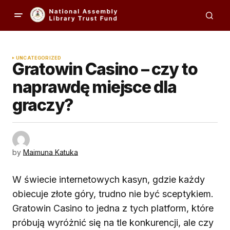
UNCATEGORIZED
Gratowin Casino – czy to
naprawdę miejsce dla
graczy?
by
Maimuna Katuka
W świecie internetowych kasyn, gdzie każdy
obiecuje złote góry, trudno nie być sceptykiem.
Gratowin Casino to jedna z tych platform, które
próbują wyróżnić się na tle konkurencji, ale czy