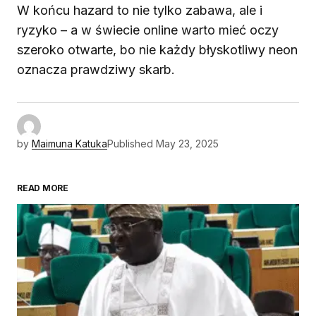
W końcu hazard to nie tylko zabawa, ale i
ryzyko – a w świecie online warto mieć oczy
szeroko otwarte, bo nie każdy błyskotliwy neon
oznacza prawdziwy skarb.
by
Maimuna Katuka
Published
May 23, 2025
READ MORE