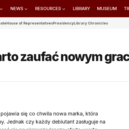
NEWS
RESOURCES
LIBRARY
MUSEUM
TR
nate
House of Representatives
Presidency
Library Chronicles
warto zaufać nowym gra
pojawia się co chwila nowa marka, która
ny. Jednak czy każdy debiutant zasługuje na