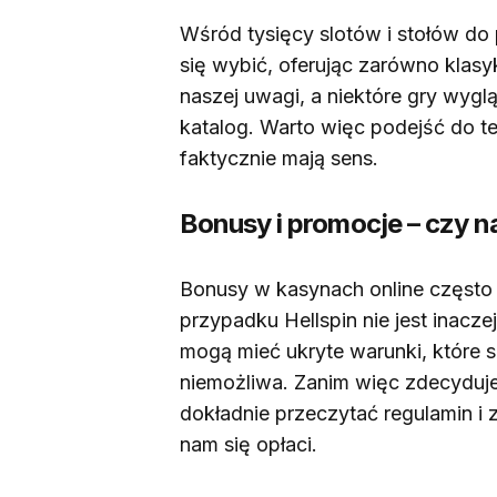
Wśród tysięcy slotów i stołów do 
się wybić, oferując zarówno klasyki
naszej uwagi, a niektóre gry wyglą
katalog. Warto więc podejść do te
faktycznie mają sens.
Bonusy i promocje – czy n
Bonusy w kasynach online często
przypadku Hellspin nie jest inacz
mogą mieć ukryte warunki, które s
niemożliwa. Zanim więc zdecyduje
dokładnie przeczytać regulamin i z
nam się opłaci.