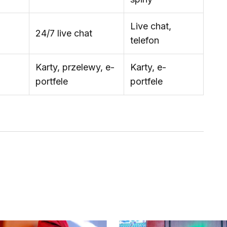
Live chat,
24/7 live chat
telefon
Karty, przelewy, e-
Karty, e-
portfele
portfele