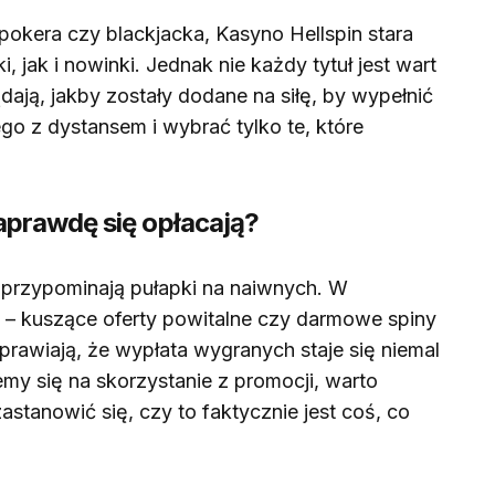
pokera czy blackjacka, Kasyno Hellspin stara
, jak i nowinki. Jednak nie każdy tytuł jest wart
dają, jakby zostały dodane na siłę, by wypełnić
go z dystansem i wybrać tylko te, które
aprawdę się opłacają?
 przypominają pułapki na naiwnych. W
ej – kuszące oferty powitalne czy darmowe spiny
prawiają, że wypłata wygranych staje się niemal
my się na skorzystanie z promocji, warto
astanowić się, czy to faktycznie jest coś, co