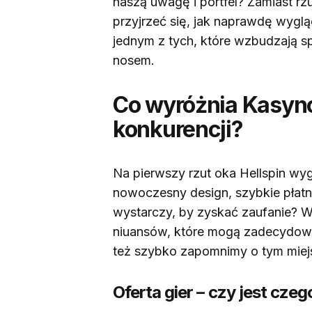
naszą uwagę i portfel? Zamiast rz
przyjrzeć się, jak naprawdę wygląd
jednym z tych, które wzbudzają spo
nosem.
Co wyróżnia Kasyno 
konkurencji?
Na pierwszy rzut oka Hellspin wy
nowoczesny design, szybkie płatn
wystarczy, by zyskać zaufanie? 
niuansów, które mogą zadecydowa
też szybko zapomnimy o tym miej
Oferta gier – czy jest cze