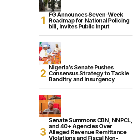
FG Announces Seven-Week
Roadmap for National Policing
bill, Invites Public Input
Nigeria’s Senate Pushes
Consensus Strategy to Tackle
Banditry and Insurgency
Senate Summons CBN, NNPCL,
and 40+ Agencies Over
Alleged Revenue Remittance
Violations and Fiscal Non-