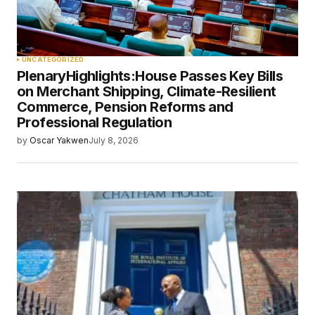
UNCATEGORIZED
PlenaryHighlights:House Passes Key Bills
on Merchant Shipping, Climate-Resilient
Commerce, Pension Reforms and
Professional Regulation
by
Oscar Yakwen
July 8, 2026