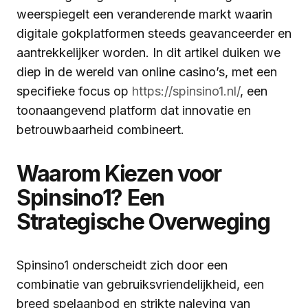
weerspiegelt een veranderende markt waarin
digitale gokplatformen steeds geavanceerder en
aantrekkelijker worden. In dit artikel duiken we
diep in de wereld van online casino’s, met een
specifieke focus op
https://spinsino1.nl/
, een
toonaangevend platform dat innovatie en
betrouwbaarheid combineert.
Waarom Kiezen voor
Spinsino1? Een
Strategische Overweging
Spinsino1 onderscheidt zich door een
combinatie van gebruiksvriendelijkheid, een
breed spelaanbod en strikte naleving van