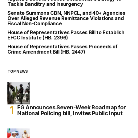
Tackle Banditry and Insurgency
Senate Summons CBN, NNPCL, and 40+ Agencies
Over Alleged Revenue Remittance Violations and
Fiscal Non-Compliance
House of Representatives Passes Bill to Establish
EFCC Institute (HB. 2396)
House of Representatives Passes Proceeds of
Crime Amendment Bill (HB. 2447)
TOP NEWS
FG Announces Seven-Week Roadmap for
National Policing bill, Invites Public Input