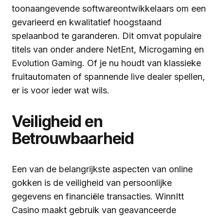
toonaangevende softwareontwikkelaars om een
gevarieerd en kwalitatief hoogstaand
spelaanbod te garanderen. Dit omvat populaire
titels van onder andere NetEnt, Microgaming en
Evolution Gaming. Of je nu houdt van klassieke
fruitautomaten of spannende live dealer spellen,
er is voor ieder wat wils.
Veiligheid en
Betrouwbaarheid
Een van de belangrijkste aspecten van online
gokken is de veiligheid van persoonlijke
gegevens en financiële transacties. WinnItt
Casino maakt gebruik van geavanceerde