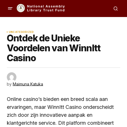
UNCATEGORIZED
Ontdek de Unieke
Voordelen van WinnItt
Casino
by
Maimuna Katuka
Online casino’s bieden een breed scala aan
ervaringen, maar WinnItt Casino onderscheidt
zich door zijn innovatieve aanpak en
klantgerichte service. Dit platform combineert