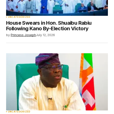
UNCATEGORIZED
House Swears in Hon. Shuaibu Rabiu
Following Kano By-Election Victory
by
Princess Joseph
July 12, 2026
UNCATEGORIZED