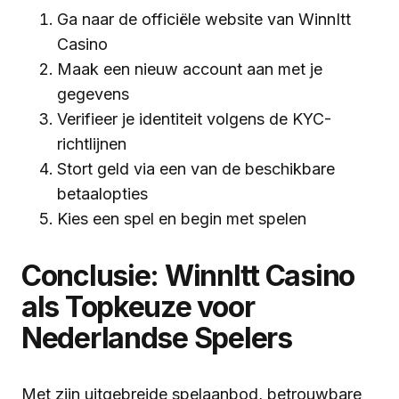
Ga naar de officiële website van WinnItt
Casino
Maak een nieuw account aan met je
gegevens
Verifieer je identiteit volgens de KYC-
richtlijnen
Stort geld via een van de beschikbare
betaalopties
Kies een spel en begin met spelen
Conclusie: WinnItt Casino
als Topkeuze voor
Nederlandse Spelers
Met zijn uitgebreide spelaanbod, betrouwbare