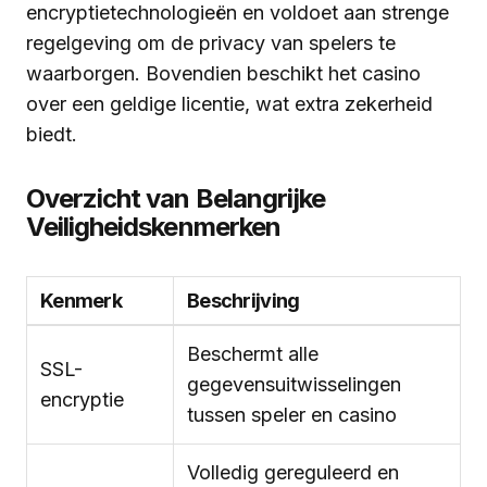
encryptietechnologieën en voldoet aan strenge
regelgeving om de privacy van spelers te
waarborgen. Bovendien beschikt het casino
over een geldige licentie, wat extra zekerheid
biedt.
Overzicht van Belangrijke
Veiligheidskenmerken
Kenmerk
Beschrijving
Beschermt alle
SSL-
gegevensuitwisselingen
encryptie
tussen speler en casino
Volledig gereguleerd en