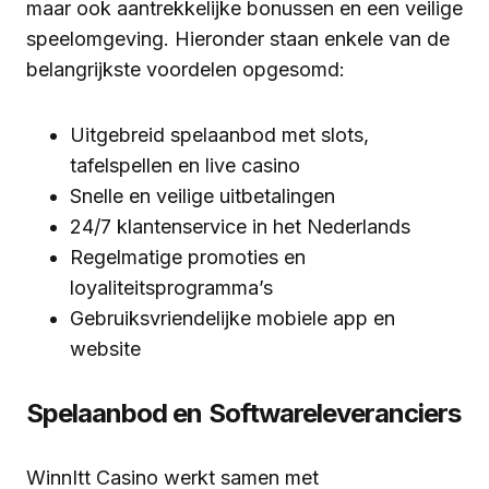
maar ook aantrekkelijke bonussen en een veilige
speelomgeving. Hieronder staan enkele van de
belangrijkste voordelen opgesomd:
Uitgebreid spelaanbod met slots,
tafelspellen en live casino
Snelle en veilige uitbetalingen
24/7 klantenservice in het Nederlands
Regelmatige promoties en
loyaliteitsprogramma’s
Gebruiksvriendelijke mobiele app en
website
Spelaanbod en Softwareleveranciers
WinnItt Casino werkt samen met