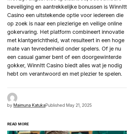
beveiliging en aantrekkelijke bonussen is WinnItt
Casino een uitstekende optie voor iedereen die
op zoek is naar een plezierige en veilige online
gokervaring. Het platform combineert innovatie
met klantgerichtheid, wat resulteert in een hoge
mate van tevredenheid onder spelers. Of je nu
een casual gamer bent of een doorgewinterde
gokker, WinnItt Casino biedt alles wat je nodig
hebt om verantwoord en met plezier te spelen.
by
Maimuna Katuka
Published
May 21, 2025
READ MORE