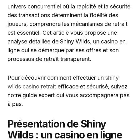
univers concurrentiel où la rapidité et la sécurité
des transactions déterminent la fidélité des
joueurs, comprendre les mécanismes de retrait
est essentiel. Cet article vous propose une
analyse détaillée de Shiny Wilds, un casino en
ligne qui se démarque par ses offres et son
processus de retrait transparent.
Pour découvrir comment effectuer un
shiny
wilds casino retrait
efficace et sécurisé, suivez
notre guide expert qui vous accompagnera pas
à pas.
Présentation de Shiny
Wilds : un casino en ligne