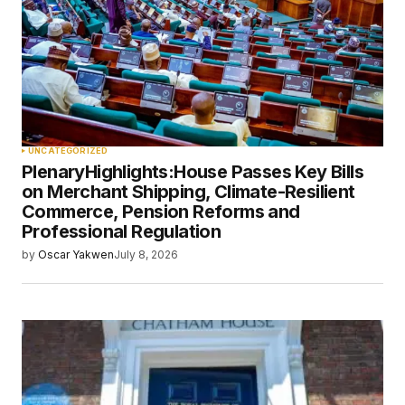
UNCATEGORIZED
PlenaryHighlights:House Passes Key Bills
on Merchant Shipping, Climate-Resilient
Commerce, Pension Reforms and
Professional Regulation
by
Oscar Yakwen
July 8, 2026