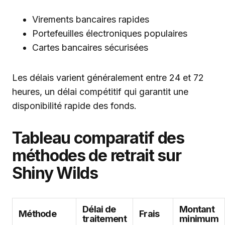
Virements bancaires rapides
Portefeuilles électroniques populaires
Cartes bancaires sécurisées
Les délais varient généralement entre 24 et 72
heures, un délai compétitif qui garantit une
disponibilité rapide des fonds.
Tableau comparatif des
méthodes de retrait sur
Shiny Wilds
Délai de
Montant
Méthode
Frais
traitement
minimum