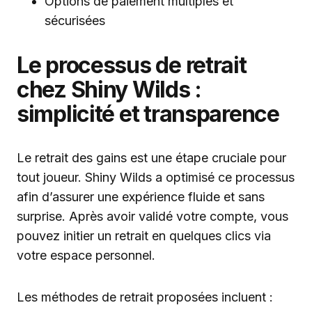
Options de paiement multiples et
sécurisées
Le processus de retrait
chez Shiny Wilds :
simplicité et transparence
Le retrait des gains est une étape cruciale pour
tout joueur. Shiny Wilds a optimisé ce processus
afin d’assurer une expérience fluide et sans
surprise. Après avoir validé votre compte, vous
pouvez initier un retrait en quelques clics via
votre espace personnel.
Les méthodes de retrait proposées incluent :