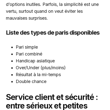
d’options inutiles. Parfois, la simplicité est une
vertu, surtout quand on veut éviter les
mauvaises surprises.
Liste des types de paris disponibles
Pari simple
Pari combiné
Handicap asiatique
Over/Under (plus/moins)
Résultat à la mi-temps
Double chance
Service client et sécurité :
entre sérieux et petites