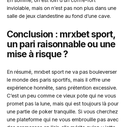
En somme, on est loin d’un coffre-fort
inviolable, mais on n’est pas non plus dans une
salle de jeux clandestine au fond d’une cave.
Conclusion : mrxbet sport,
un pari raisonnable ou une
mise à risque ?
En résumé, mrxbet sport ne va pas bouleverser
le monde des paris sportifs, mais il offre une
expérience honnête, sans prétention excessive.
C’est un peu comme ce vieux pote qui ne vous
promet pas la lune, mais qui est toujours là pour
une partie de poker tranquille. Si vous cherchez
une plateforme qui ne vous embrouille pas avec