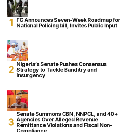
FG Announces Seven-Week Roadmap for
National Policing bill, Invites Public Input
Nigeria’s Senate Pushes Consensus
Strategy to Tackle Banditry and
Insurgency
Senate Summons CBN, NNPCL, and 40+
Agencies Over Alleged Revenue
Remittance Violations and Fiscal Non-
Compliance