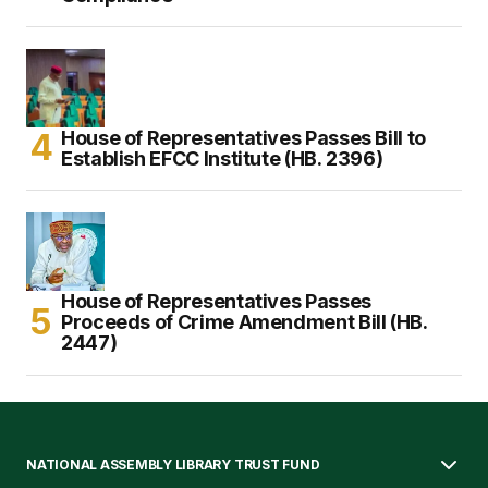
House of Representatives Passes Bill to
Establish EFCC Institute (HB. 2396)
House of Representatives Passes
Proceeds of Crime Amendment Bill (HB.
2447)
NATIONAL ASSEMBLY LIBRARY TRUST FUND