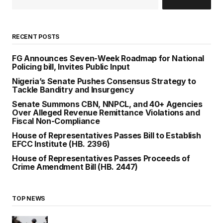
RECENT POSTS
FG Announces Seven-Week Roadmap for National
Policing bill, Invites Public Input
Nigeria’s Senate Pushes Consensus Strategy to
Tackle Banditry and Insurgency
Senate Summons CBN, NNPCL, and 40+ Agencies
Over Alleged Revenue Remittance Violations and
Fiscal Non-Compliance
House of Representatives Passes Bill to Establish
EFCC Institute (HB. 2396)
House of Representatives Passes Proceeds of
Crime Amendment Bill (HB. 2447)
TOP NEWS